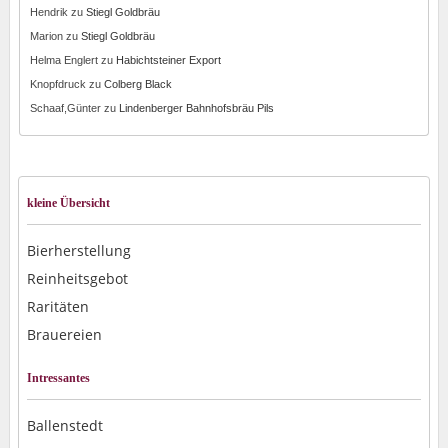
Hendrik
zu
Stiegl Goldbräu
Marion
zu
Stiegl Goldbräu
Helma Englert
zu
Habichtsteiner Export
Knopfdruck
zu
Colberg Black
Schaaf,Günter
zu
Lindenberger Bahnhofsbräu Pils
kleine Übersicht
Bierherstellung
Reinheitsgebot
Raritäten
Brauereien
Intressantes
Ballenstedt