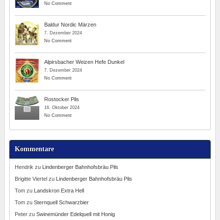
No Comment
Baldur Nordic Märzen
7. Dezember 2024
No Comment
Alpirsbacher Weizen Hefe Dunkel
7. Dezember 2024
No Comment
Rostocker Pils
16. Oktober 2024
No Comment
Kommentare
Hendrik
zu
Lindenberger Bahnhofsbräu Pils
Brigitte Viertel
zu
Lindenberger Bahnhofsbräu Pils
Tom
zu
Landskron Extra Hell
Tom
zu
Sternquell Schwarzbier
Peter
zu
Swinemünder Edelquell mit Honig