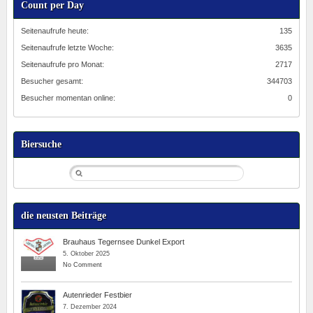
Count per Day
Seitenaufrufe heute:
135
Seitenaufrufe letzte Woche:
3635
Seitenaufrufe pro Monat:
2717
Besucher gesamt:
344703
Besucher momentan online:
0
Biersuche
die neusten Beiträge
Brauhaus Tegernsee Dunkel Export
5. Oktober 2025
No Comment
Autenrieder Festbier
7. Dezember 2024