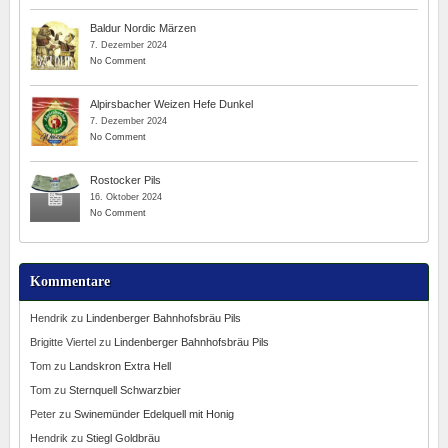
Baldur Nordic Märzen
7. Dezember 2024
No Comment
Alpirsbacher Weizen Hefe Dunkel
7. Dezember 2024
No Comment
Rostocker Pils
16. Oktober 2024
No Comment
Kommentare
Hendrik
zu
Lindenberger Bahnhofsbräu Pils
Brigitte Viertel
zu
Lindenberger Bahnhofsbräu Pils
Tom
zu
Landskron Extra Hell
Tom
zu
Sternquell Schwarzbier
Peter
zu
Swinemünder Edelquell mit Honig
Hendrik
zu
Stiegl Goldbräu