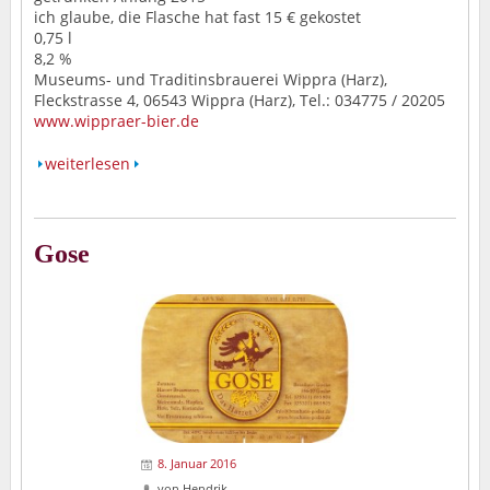
ich glaube, die Flasche hat fast 15 € gekostet
0,75 l
8,2 %
Museums- und Traditinsbrauerei Wippra (Harz),
Fleckstrasse 4, 06543 Wippra (Harz), Tel.: 034775 / 20205
www.wippraer-bier.de
weiterlesen
Gose
8. Januar 2016
von
Hendrik