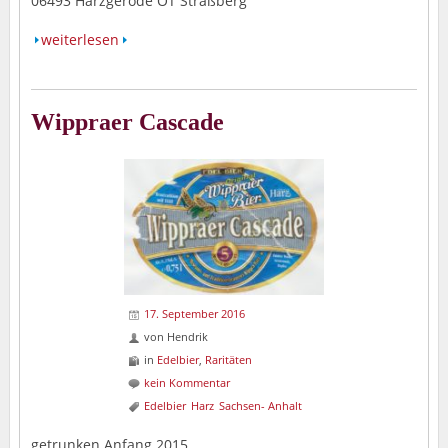
06493 Harzgerode OT Straßberg
weiterlesen
Wippraer Cascade
17. September 2016
von
Hendrik
in
Edelbier
,
Raritäten
kein Kommentar
Edelbier
Harz
Sachsen- Anhalt
getrunken Anfang 2015