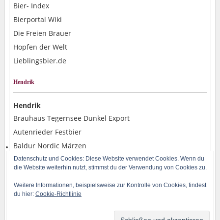
Bier- Index
Bierportal Wiki
Die Freien Brauer
Hopfen der Welt
Lieblingsbier.de
Hendrik
Hendrik
Brauhaus Tegernsee Dunkel Export
Autenrieder Festbier
Baldur Nordic Märzen
Alpirsbacher Weizen Hefe Dunkel
Datenschutz und Cookies: Diese Website verwendet Cookies. Wenn du
die Website weiterhin nutzt, stimmst du der Verwendung von Cookies zu.
Rostocker Pils
Weitere Informationen, beispielsweise zur Kontrolle von Cookies, findest
du hier:
Cookie-Richtlinie
Copyright © 2014-2026 BLOG-B.INFO | Powered by H. Baran und WordPress | Design
by
Iceable Themes