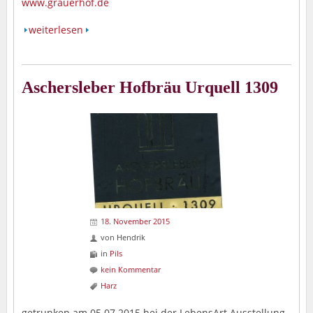
www.grauerhof.de
weiterlesen
Aschersleber Hofbräu Urquell 1309
18. November 2015
von
Hendrik
in
Pils
kein Kommentar
Harz
getrunken am 05.07.2015 bei der LebensArt Ausstellung