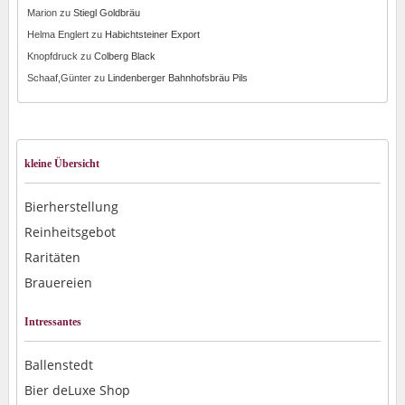
Marion
zu
Stiegl Goldbräu
Helma Englert
zu
Habichtsteiner Export
Knopfdruck
zu
Colberg Black
Schaaf,Günter
zu
Lindenberger Bahnhofsbräu Pils
kleine Übersicht
Bierherstellung
Reinheitsgebot
Raritäten
Brauereien
Intressantes
Ballenstedt
Bier deLuxe Shop