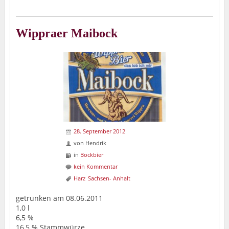
Wippraer Maibock
28. September 2012
von
Hendrik
in
Bockbier
kein Kommentar
Harz
Sachsen- Anhalt
getrunken am 08.06.2011
1,0 l
6,5 %
16,5 % Stammwürze