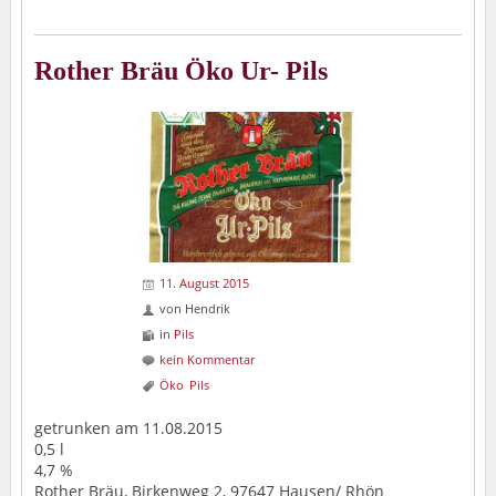
Rother Bräu Öko Ur- Pils
11. August 2015
von
Hendrik
in
Pils
kein Kommentar
Öko
Pils
getrunken am 11.08.2015
0,5 l
4,7 %
Rother Bräu, Birkenweg 2, 97647 Hausen/ Rhön