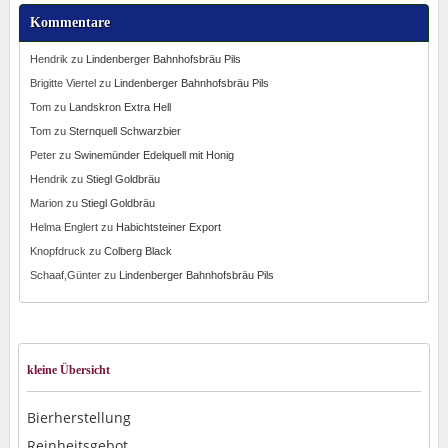
Kommentare
Hendrik
zu
Lindenberger Bahnhofsbräu Pils
Brigitte Viertel
zu
Lindenberger Bahnhofsbräu Pils
Tom
zu
Landskron Extra Hell
Tom
zu
Sternquell Schwarzbier
Peter
zu
Swinemünder Edelquell mit Honig
Hendrik
zu
Stiegl Goldbräu
Marion
zu
Stiegl Goldbräu
Helma Englert
zu
Habichtsteiner Export
Knopfdruck
zu
Colberg Black
Schaaf,Günter
zu
Lindenberger Bahnhofsbräu Pils
kleine Übersicht
Bierherstellung
Reinheitsgebot