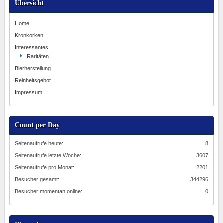
Übersicht
Home
Kronkorken
Interessantes
Raritäten
Bierherstellung
Reinheitsgebot
Impressum
Count per Day
Seitenaufrufe heute:
8
Seitenaufrufe letzte Woche:
3607
Seitenaufrufe pro Monat:
2201
Besucher gesamt:
344296
Besucher momentan online:
0