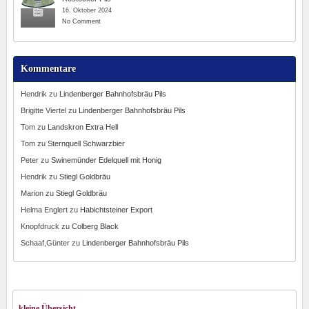
16. Oktober 2024
No Comment
Kommentare
Hendrik
zu
Lindenberger Bahnhofsbräu Pils
Brigitte Viertel
zu
Lindenberger Bahnhofsbräu Pils
Tom
zu
Landskron Extra Hell
Tom
zu
Sternquell Schwarzbier
Peter
zu
Swinemünder Edelquell mit Honig
Hendrik
zu
Stiegl Goldbräu
Marion
zu
Stiegl Goldbräu
Helma Englert
zu
Habichtsteiner Export
Knopfdruck
zu
Colberg Black
Schaaf,Günter
zu
Lindenberger Bahnhofsbräu Pils
kleine Übersicht