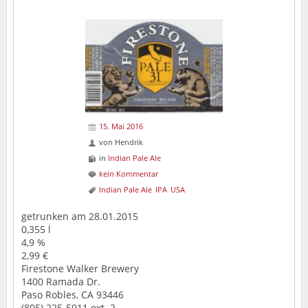
15. Mai 2016
von
Hendrik
in
Indian Pale Ale
kein Kommentar
Indian Pale Ale
IPA
USA
getrunken am 28.01.2015
0,355 l
4,9 %
2,99 €
Firestone Walker Brewery
1400 Ramada Dr.
Paso Robles, CA 93446
(805) 225-5911 ext. 2