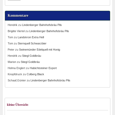
Kommentare
Hendrik
zu
Lindenberger Bahnhofsbräu Pils
Brigitte Viertel
zu
Lindenberger Bahnhofsbräu Pils
Tom
zu
Landskron Extra Hell
Tom
zu
Sternquell Schwarzbier
Peter
zu
Swinemünder Edelquell mit Honig
Hendrik
zu
Stiegl Goldbräu
Marion
zu
Stiegl Goldbräu
Helma Englert
zu
Habichtsteiner Export
Knopfdruck
zu
Colberg Black
Schaaf,Günter
zu
Lindenberger Bahnhofsbräu Pils
kleine Übersicht