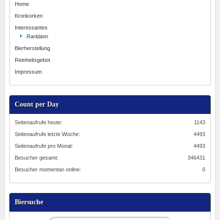
Home
Kronkorken
Interessantes
Raritäten
Bierherstellung
Reinheitsgebot
Impressum
Count per Day
Seitenaufrufe heute:
1143
Seitenaufrufe letzte Woche:
4493
Seitenaufrufe pro Monat:
4493
Besucher gesamt:
346431
Besucher momentan online:
0
Biersuche