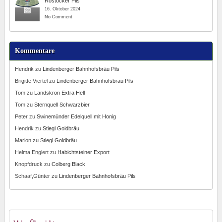
Rostocker Pils
16. Oktober 2024
No Comment
Kommentare
Hendrik
zu
Lindenberger Bahnhofsbräu Pils
Brigitte Viertel
zu
Lindenberger Bahnhofsbräu Pils
Tom
zu
Landskron Extra Hell
Tom
zu
Sternquell Schwarzbier
Peter
zu
Swinemünder Edelquell mit Honig
Hendrik
zu
Stiegl Goldbräu
Marion
zu
Stiegl Goldbräu
Helma Englert
zu
Habichtsteiner Export
Knopfdruck
zu
Colberg Black
Schaaf,Günter
zu
Lindenberger Bahnhofsbräu Pils