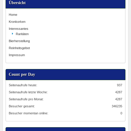
Übersicht
Home
Kronkorken
Interessantes
Raritäten
Bierherstellung
Reinheitsgebot
Impressum
Count per Day
Seitenaufrufe heute:
937
Seitenaufrufe letzte Woche:
4287
Seitenaufrufe pro Monat:
4287
Besucher gesamt:
346235
Besucher momentan online:
0