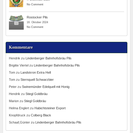
No Comment
Rostocker Pils
16. Oktober 2024
No Comment
Kommentare
Hendrik
zu
Lindenberger Bahnhofsbräu Pils
Brigitte Viertel
zu
Lindenberger Bahnhofsbräu Pils
Tom
zu
Landskron Extra Hell
Tom
zu
Sternquell Schwarzbier
Peter
zu
Swinemünder Edelquell mit Honig
Hendrik
zu
Stiegl Goldbräu
Marion
zu
Stiegl Goldbräu
Helma Englert
zu
Habichtsteiner Export
Knopfdruck
zu
Colberg Black
Schaaf,Günter
zu
Lindenberger Bahnhofsbräu Pils