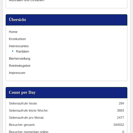
Übersicht
Home
Kronkorken
Interessantes
Raritäten
Bierherstellung
Reinheitsgebot
Impressum
Count per Day
Seitenaufrufe heute:
284
Seitenaufrufe letzte Woche:
3883
Seitenaufrufe pro Monat:
2477
Besucher gesamt:
344552
Besucher momentan online:
0