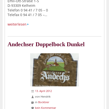
Emil-Ott-Straße 1-5
D-93309 Kelheim
Telefon 0 94 41 / 7 05 – 0
Telefax 0 94 41 / 7 05 –…
weiterlesen
Andechser Doppelbock Dunkel
13. April 2012
von
Hendrik
in
Bockbier
kein Kommentar