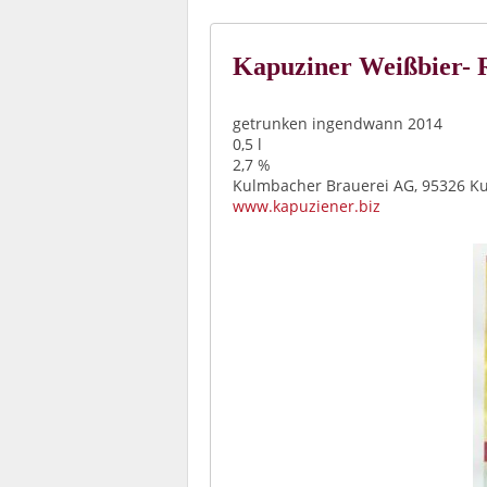
Kapuziner Weißbier- 
getrunken ingendwann 2014
0,5 l
2,7 %
Kulmbacher Brauerei AG, 95326 K
www.kapuziener.biz