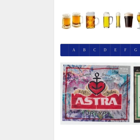
A
B
C
D
E
F
G