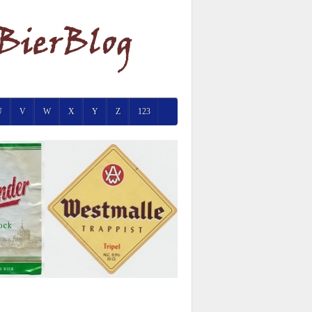
U
V
W
X
Y
Z
123