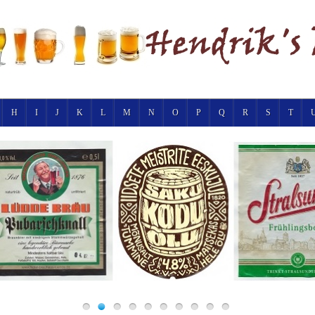
H
I
J
K
L
M
N
O
P
Q
R
S
T