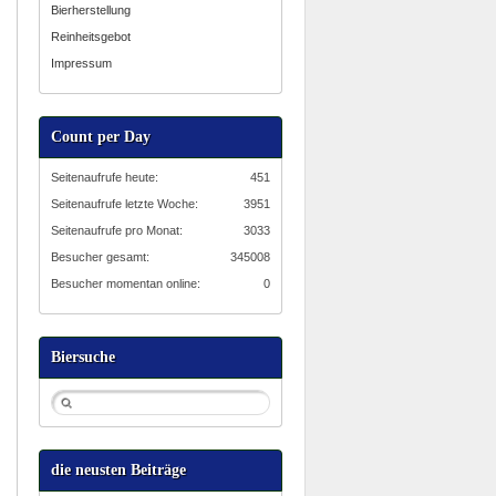
Bierherstellung
Reinheitsgebot
Impressum
Count per Day
Seitenaufrufe heute:
451
Seitenaufrufe letzte Woche:
3951
Seitenaufrufe pro Monat:
3033
Besucher gesamt:
345008
Besucher momentan online:
0
Biersuche
die neusten Beiträge