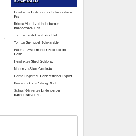
Kommentare
Hendrik
zu
Lindenberger Bahnhofsbräu
Pils
Brigitte Viertel
zu
Lindenberger
Bahnhofsbräu Pils
Tom
zu
Landskron Extra Hell
Tom
zu
Sternquell Schwarzbier
Peter
zu
Swinemünder Edelquell mit
Honig
Hendrik
zu
Stiegl Goldbräu
Marion
zu
Stiegl Goldbräu
Helma Englert
zu
Habichtsteiner Export
Knopfdruck
zu
Colberg Black
Schaaf,Günter
zu
Lindenberger
Bahnhofsbräu Pils