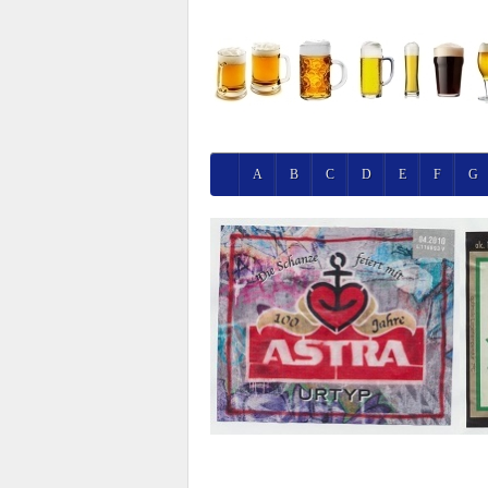
A
B
C
D
E
F
G