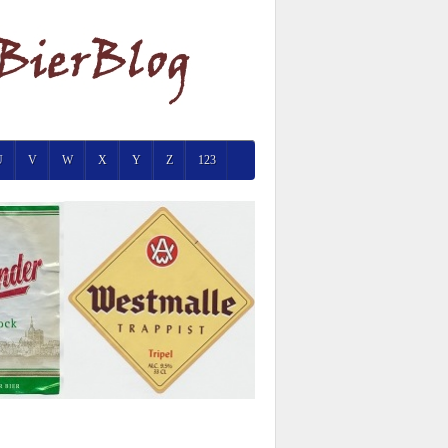
U
V
W
X
Y
Z
123