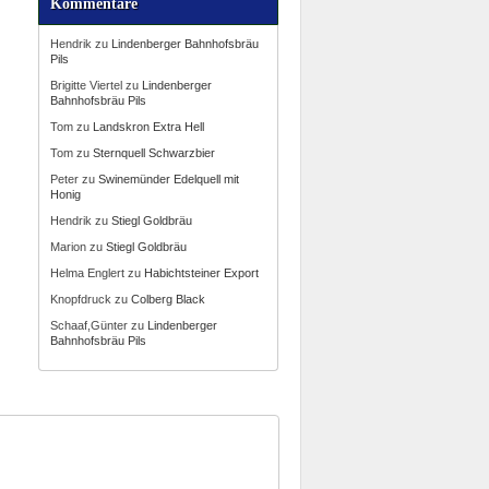
Kommentare
Hendrik
zu
Lindenberger Bahnhofsbräu
Pils
Brigitte Viertel
zu
Lindenberger
Bahnhofsbräu Pils
Tom
zu
Landskron Extra Hell
Tom
zu
Sternquell Schwarzbier
Peter
zu
Swinemünder Edelquell mit
Honig
Hendrik
zu
Stiegl Goldbräu
Marion
zu
Stiegl Goldbräu
Helma Englert
zu
Habichtsteiner Export
Knopfdruck
zu
Colberg Black
Schaaf,Günter
zu
Lindenberger
Bahnhofsbräu Pils