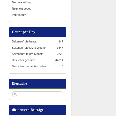
Bierherstellung
Reinheitsgebot
Impressum
Count per Day
Seitenaufrufe heute:
147
Seitenaufrufe letzte Woche:
3647
Seitenaufrufe pro Monat:
2729
Besucher gesamt:
344714
Besucher momentan online:
0
Biersuche
die neusten Beiträge