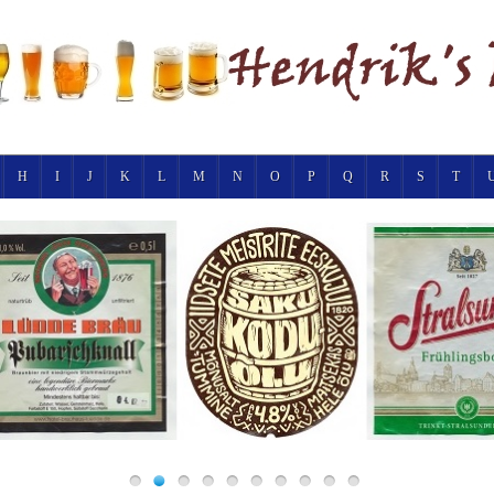
H
I
J
K
L
M
N
O
P
Q
R
S
T