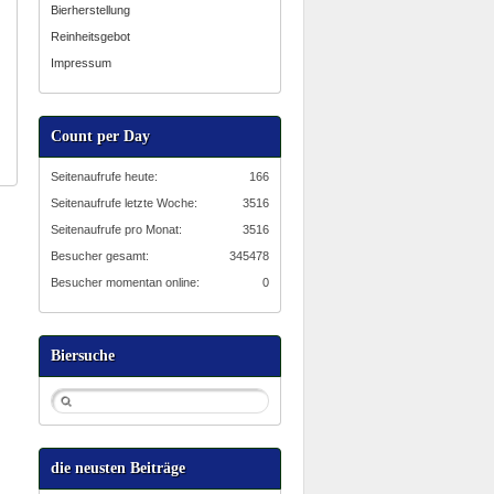
Bierherstellung
Reinheitsgebot
Impressum
Count per Day
Seitenaufrufe heute:
166
Seitenaufrufe letzte Woche:
3516
Seitenaufrufe pro Monat:
3516
Besucher gesamt:
345478
Besucher momentan online:
0
Biersuche
die neusten Beiträge