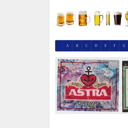
A
B
C
D
E
F
G