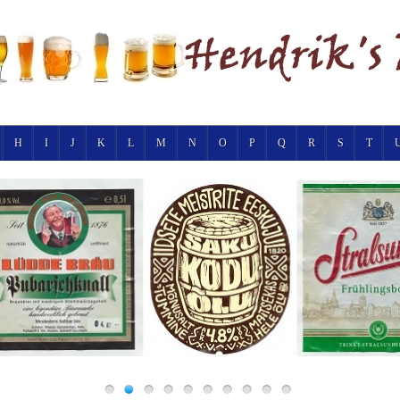
H
I
J
K
L
M
N
O
P
Q
R
S
T