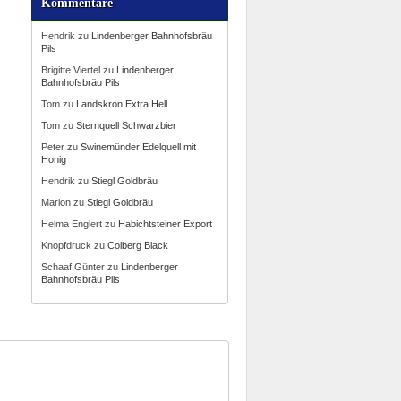
Kommentare
Hendrik
zu
Lindenberger Bahnhofsbräu
Pils
Brigitte Viertel
zu
Lindenberger
Bahnhofsbräu Pils
Tom
zu
Landskron Extra Hell
Tom
zu
Sternquell Schwarzbier
Peter
zu
Swinemünder Edelquell mit
Honig
Hendrik
zu
Stiegl Goldbräu
Marion
zu
Stiegl Goldbräu
Helma Englert
zu
Habichtsteiner Export
Knopfdruck
zu
Colberg Black
Schaaf,Günter
zu
Lindenberger
Bahnhofsbräu Pils