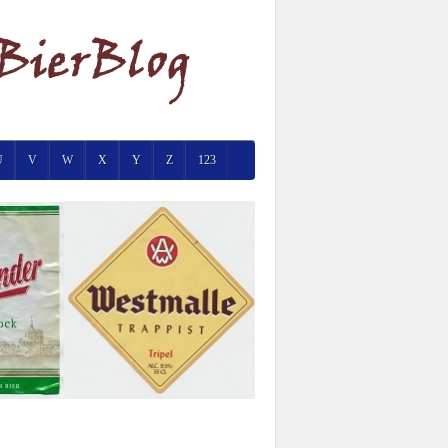
U
V
W
X
Y
Z
123