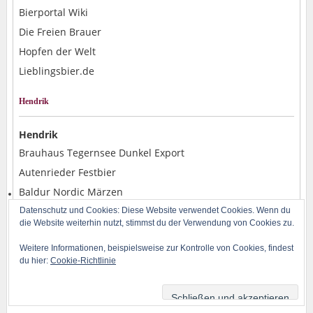
Bierportal Wiki
Die Freien Brauer
Hopfen der Welt
Lieblingsbier.de
Hendrik
Hendrik
Brauhaus Tegernsee Dunkel Export
Autenrieder Festbier
Baldur Nordic Märzen
Alpirsbacher Weizen Hefe Dunkel
Datenschutz und Cookies: Diese Website verwendet Cookies. Wenn du
die Website weiterhin nutzt, stimmst du der Verwendung von Cookies zu.
Rostocker Pils
Weitere Informationen, beispielsweise zur Kontrolle von Cookies, findest
du hier:
Cookie-Richtlinie
Copyright © 2014-2026 BLOG-B.INFO | Powered by H. Baran und WordPress | Design
by
Iceable Themes