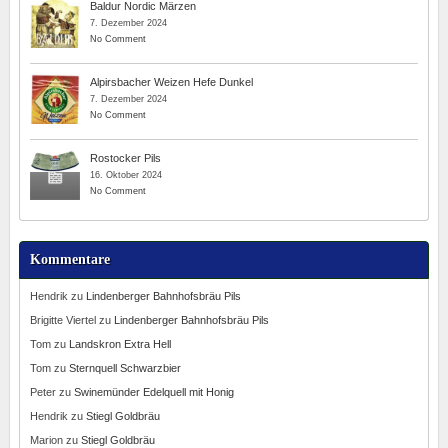
Baldur Nordic Märzen
7. Dezember 2024
No Comment
Alpirsbacher Weizen Hefe Dunkel
7. Dezember 2024
No Comment
Rostocker Pils
16. Oktober 2024
No Comment
Kommentare
Hendrik
zu
Lindenberger Bahnhofsbräu Pils
Brigitte Viertel
zu
Lindenberger Bahnhofsbräu Pils
Tom
zu
Landskron Extra Hell
Tom
zu
Sternquell Schwarzbier
Peter
zu
Swinemünder Edelquell mit Honig
Hendrik
zu
Stiegl Goldbräu
Marion
zu
Stiegl Goldbräu