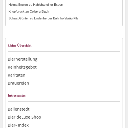
Helma Englert
zu
Habichtsteiner Export
Knopfdruck
zu
Colberg Black
Schaaf,Günter
zu
Lindenberger Bahnhofsbräu Pils
kleine Übersicht
Bierherstellung
Reinheitsgebot
Raritäten
Brauereien
Intressantes
Ballenstedt
Bier deLuxe Shop
Bier- Index