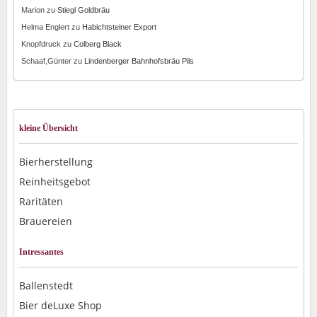
Marion
zu
Stiegl Goldbräu
Helma Englert
zu
Habichtsteiner Export
Knopfdruck
zu
Colberg Black
Schaaf,Günter
zu
Lindenberger Bahnhofsbräu Pils
kleine Übersicht
Bierherstellung
Reinheitsgebot
Raritäten
Brauereien
Intressantes
Ballenstedt
Bier deLuxe Shop