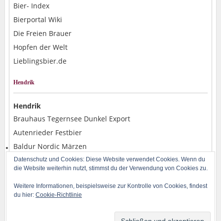
Bier- Index
Bierportal Wiki
Die Freien Brauer
Hopfen der Welt
Lieblingsbier.de
Hendrik
Hendrik
Brauhaus Tegernsee Dunkel Export
Autenrieder Festbier
Baldur Nordic Märzen
Alpirsbacher Weizen Hefe Dunkel
Datenschutz und Cookies: Diese Website verwendet Cookies. Wenn du
die Website weiterhin nutzt, stimmst du der Verwendung von Cookies zu.
Rostocker Pils
Weitere Informationen, beispielsweise zur Kontrolle von Cookies, findest
du hier:
Cookie-Richtlinie
Copyright © 2014-2026 BLOG-B.INFO | Powered by H. Baran und WordPress | Design
by
Iceable Themes