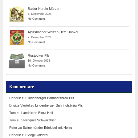
Baldur Nordic Märzen
7. Dezember 2024
No Comment
Alpirsbacher Weizen Hefe Dunkel
7. Dezember 2024
No Comment
Rostocker Pils
16. Oktober 2024
No Comment
Kommentare
Hendrik
zu
Lindenberger Bahnhofsbräu Pils
Brigitte Viertel
zu
Lindenberger Bahnhofsbräu Pils
Tom
zu
Landskron Extra Hell
Tom
zu
Sternquell Schwarzbier
Peter
zu
Swinemünder Edelquell mit Honig
Hendrik
zu
Stiegl Goldbräu