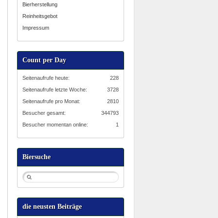
Bierherstellung
Reinheitsgebot
Impressum
Count per Day
Seitenaufrufe heute:
228
Seitenaufrufe letzte Woche:
3728
Seitenaufrufe pro Monat:
2810
Besucher gesamt:
344793
Besucher momentan online:
1
Biersuche
die neusten Beiträge