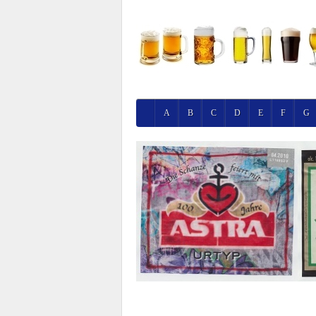
A
B
C
D
E
F
G