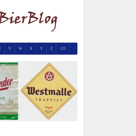
U
V
W
X
Y
Z
123