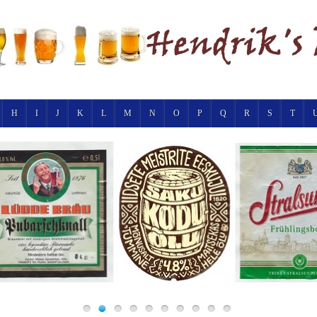
H
I
J
K
L
M
N
O
P
Q
R
S
T