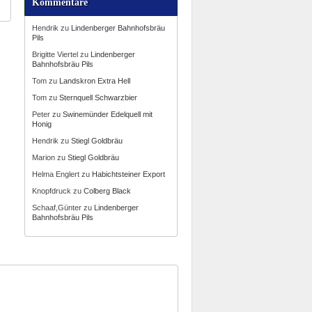
Kommentare
Hendrik
zu
Lindenberger Bahnhofsbräu
Pils
Brigitte Viertel
zu
Lindenberger
Bahnhofsbräu Pils
Tom
zu
Landskron Extra Hell
Tom
zu
Sternquell Schwarzbier
Peter
zu
Swinemünder Edelquell mit
Honig
Hendrik
zu
Stiegl Goldbräu
Marion
zu
Stiegl Goldbräu
Helma Englert
zu
Habichtsteiner Export
Knopfdruck
zu
Colberg Black
Schaaf,Günter
zu
Lindenberger
Bahnhofsbräu Pils