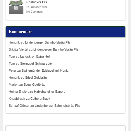
Rostocker Pils
16. Oktober 2024
No Comment
Kommentare
Hendrik
zu
Lindenberger Bahnhofsbräu Pils
Brigitte Viertel
zu
Lindenberger Bahnhofsbräu Pils
Tom
zu
Landskron Extra Hell
Tom
zu
Sternquell Schwarzbier
Peter
zu
Swinemünder Edelquell mit Honig
Hendrik
zu
Stiegl Goldbräu
Marion
zu
Stiegl Goldbräu
Helma Englert
zu
Habichtsteiner Export
Knopfdruck
zu
Colberg Black
Schaaf,Günter
zu
Lindenberger Bahnhofsbräu Pils