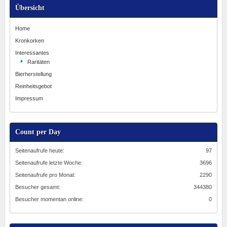
Übersicht
Home
Kronkorken
Interessantes
Raritäten
Bierherstellung
Reinheitsgebot
Impressum
Count per Day
Seitenaufrufe heute:
97
Seitenaufrufe letzte Woche:
3696
Seitenaufrufe pro Monat:
2290
Besucher gesamt:
344380
Besucher momentan online:
0