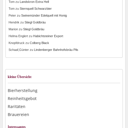
Tom
zu
Landskron Extra Hell
Tom
zu
Sternquell Schwarzbier
Peter
zu
Swinemünder Edelquell mit Honig
Hendrik
zu
Stiegl Goldbräu
Marion
zu
Stiegl Goldbräu
Helma Englert
zu
Habichtsteiner Export
Knopfdruck
zu
Colberg Black
Schaaf,Günter
zu
Lindenberger Bahnhofsbräu Pils
kleine Übersicht
Bierherstellung
Reinheitsgebot
Raritäten
Brauereien
Intressantes