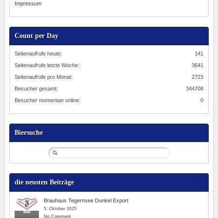
Impressum
Count per Day
Seitenaufrufe heute:
141
Seitenaufrufe letzte Woche:
3641
Seitenaufrufe pro Monat:
2723
Besucher gesamt:
344708
Besucher momentan online:
0
Biersuche
die neusten Beiträge
Brauhaus Tegernsee Dunkel Export
5. Oktober 2025
No Comment