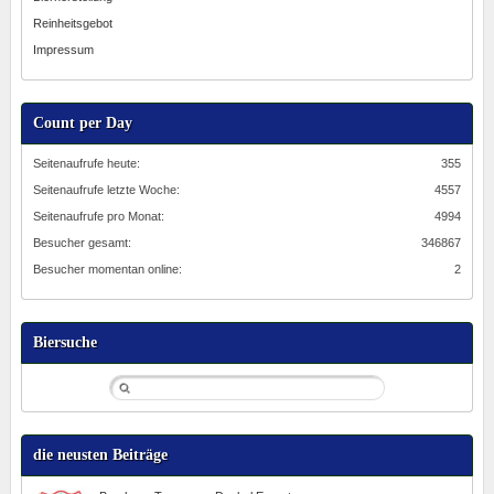
Reinheitsgebot
Impressum
Count per Day
Seitenaufrufe heute:
355
Seitenaufrufe letzte Woche:
4557
Seitenaufrufe pro Monat:
4994
Besucher gesamt:
346867
Besucher momentan online:
2
Biersuche
die neusten Beiträge