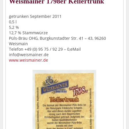
Weismainer 1798er Kellertrunk
getrunken September 2011
0,5 l
5,2 %
12,7 % Stammwürze
Püls-Bräu OHG, Burgkunstadter Str. 41 – 43, 96260
Weismain
Telefon +49 (0) 95 75 / 92 29 – 0,eMail
info@weismainer.de
www.weismainer.de