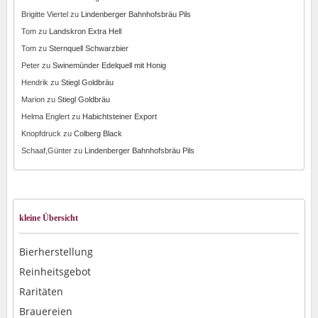
Brigitte Viertel
zu
Lindenberger Bahnhofsbräu Pils
Tom
zu
Landskron Extra Hell
Tom
zu
Sternquell Schwarzbier
Peter
zu
Swinemünder Edelquell mit Honig
Hendrik
zu
Stiegl Goldbräu
Marion
zu
Stiegl Goldbräu
Helma Englert
zu
Habichtsteiner Export
Knopfdruck
zu
Colberg Black
Schaaf,Günter
zu
Lindenberger Bahnhofsbräu Pils
kleine Übersicht
Bierherstellung
Reinheitsgebot
Raritäten
Brauereien