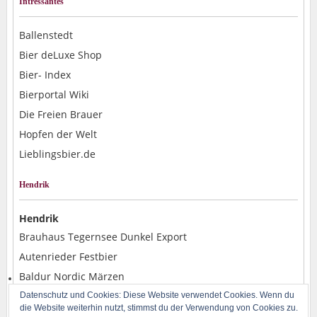
Intressantes
Ballenstedt
Bier deLuxe Shop
Bier- Index
Bierportal Wiki
Die Freien Brauer
Hopfen der Welt
Lieblingsbier.de
Hendrik
Hendrik
Brauhaus Tegernsee Dunkel Export
Autenrieder Festbier
Baldur Nordic Märzen
Alpirsbacher Weizen Hefe Dunkel
Datenschutz und Cookies: Diese Website verwendet Cookies. Wenn du
die Website weiterhin nutzt, stimmst du der Verwendung von Cookies zu.
Rostocker Pils