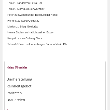
Tom
zu
Landskron Extra Hell
Tom
zu
Sternquell Schwarzbier
Peter
zu
Swinemünder Edelquell mit Honig
Hendrik
zu
Stiegl Goldbräu
Marion
zu
Stiegl Goldbräu
Helma Englert
zu
Habichtsteiner Export
Knopfdruck
zu
Colberg Black
Schaaf,Günter
zu
Lindenberger Bahnhofsbräu Pils
kleine Übersicht
Bierherstellung
Reinheitsgebot
Raritäten
Brauereien