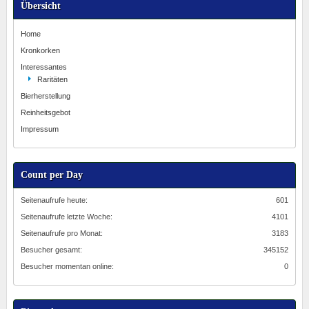
Übersicht
Home
Kronkorken
Interessantes
Raritäten
Bierherstellung
Reinheitsgebot
Impressum
Count per Day
Seitenaufrufe heute:
601
Seitenaufrufe letzte Woche:
4101
Seitenaufrufe pro Monat:
3183
Besucher gesamt:
345152
Besucher momentan online:
0