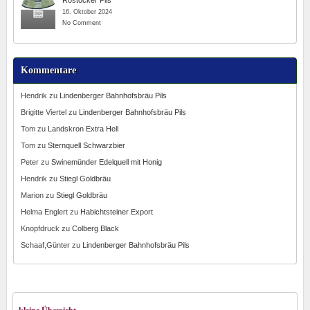
Rostocker Pils
16. Oktober 2024
No Comment
Kommentare
Hendrik
zu
Lindenberger Bahnhofsbräu Pils
Brigitte Viertel
zu
Lindenberger Bahnhofsbräu Pils
Tom
zu
Landskron Extra Hell
Tom
zu
Sternquell Schwarzbier
Peter
zu
Swinemünder Edelquell mit Honig
Hendrik
zu
Stiegl Goldbräu
Marion
zu
Stiegl Goldbräu
Helma Englert
zu
Habichtsteiner Export
Knopfdruck
zu
Colberg Black
Schaaf,Günter
zu
Lindenberger Bahnhofsbräu Pils