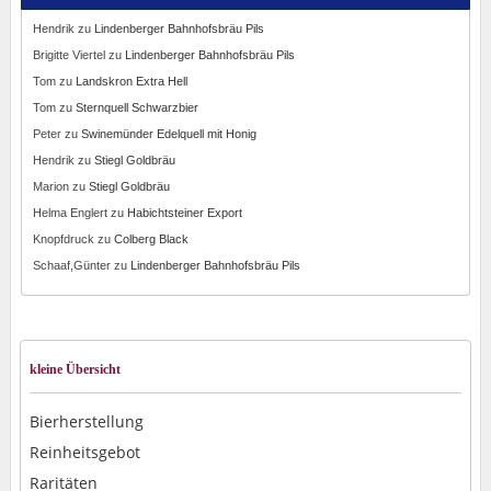
Hendrik
zu
Lindenberger Bahnhofsbräu Pils
Brigitte Viertel
zu
Lindenberger Bahnhofsbräu Pils
Tom
zu
Landskron Extra Hell
Tom
zu
Sternquell Schwarzbier
Peter
zu
Swinemünder Edelquell mit Honig
Hendrik
zu
Stiegl Goldbräu
Marion
zu
Stiegl Goldbräu
Helma Englert
zu
Habichtsteiner Export
Knopfdruck
zu
Colberg Black
Schaaf,Günter
zu
Lindenberger Bahnhofsbräu Pils
kleine Übersicht
Bierherstellung
Reinheitsgebot
Raritäten