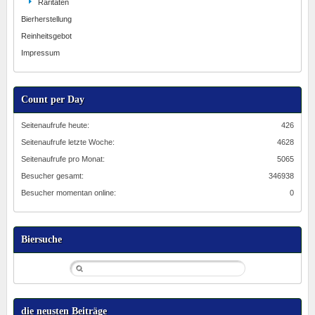
Raritäten
Bierherstellung
Reinheitsgebot
Impressum
Count per Day
Seitenaufrufe heute:
426
Seitenaufrufe letzte Woche:
4628
Seitenaufrufe pro Monat:
5065
Besucher gesamt:
346938
Besucher momentan online:
0
Biersuche
die neusten Beiträge