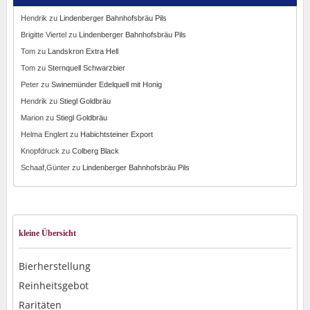
Hendrik
zu
Lindenberger Bahnhofsbräu Pils
Brigitte Viertel
zu
Lindenberger Bahnhofsbräu Pils
Tom
zu
Landskron Extra Hell
Tom
zu
Sternquell Schwarzbier
Peter
zu
Swinemünder Edelquell mit Honig
Hendrik
zu
Stiegl Goldbräu
Marion
zu
Stiegl Goldbräu
Helma Englert
zu
Habichtsteiner Export
Knopfdruck
zu
Colberg Black
Schaaf,Günter
zu
Lindenberger Bahnhofsbräu Pils
kleine Übersicht
Bierherstellung
Reinheitsgebot
Raritäten