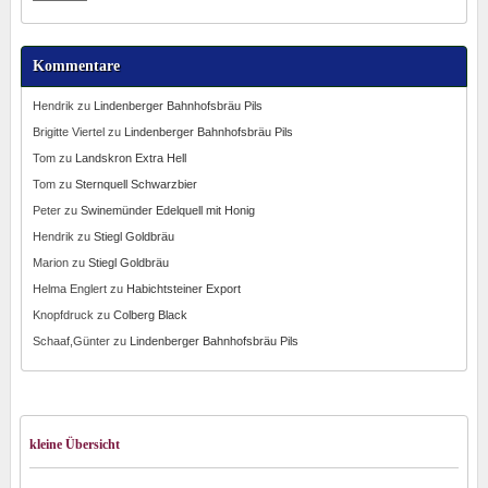
Kommentare
Hendrik
zu
Lindenberger Bahnhofsbräu Pils
Brigitte Viertel
zu
Lindenberger Bahnhofsbräu Pils
Tom
zu
Landskron Extra Hell
Tom
zu
Sternquell Schwarzbier
Peter
zu
Swinemünder Edelquell mit Honig
Hendrik
zu
Stiegl Goldbräu
Marion
zu
Stiegl Goldbräu
Helma Englert
zu
Habichtsteiner Export
Knopfdruck
zu
Colberg Black
Schaaf,Günter
zu
Lindenberger Bahnhofsbräu Pils
kleine Übersicht