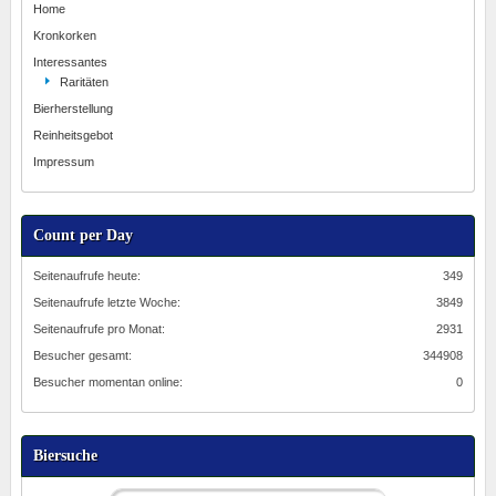
Home
Kronkorken
Interessantes
Raritäten
Bierherstellung
Reinheitsgebot
Impressum
Count per Day
Seitenaufrufe heute:
349
Seitenaufrufe letzte Woche:
3849
Seitenaufrufe pro Monat:
2931
Besucher gesamt:
344908
Besucher momentan online:
0
Biersuche