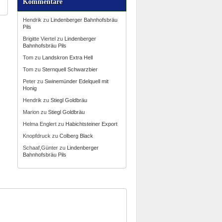
Kommentare
Hendrik
zu
Lindenberger Bahnhofsbräu
Pils
Brigitte Viertel
zu
Lindenberger
Bahnhofsbräu Pils
Tom
zu
Landskron Extra Hell
Tom
zu
Sternquell Schwarzbier
Peter
zu
Swinemünder Edelquell mit
Honig
Hendrik
zu
Stiegl Goldbräu
Marion
zu
Stiegl Goldbräu
Helma Englert
zu
Habichtsteiner Export
Knopfdruck
zu
Colberg Black
Schaaf,Günter
zu
Lindenberger
Bahnhofsbräu Pils