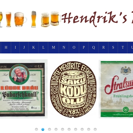
H
I
J
K
L
M
N
O
P
Q
R
S
T