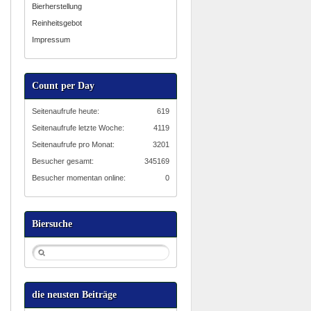
Bierherstellung
Reinheitsgebot
Impressum
Count per Day
Seitenaufrufe heute:
619
Seitenaufrufe letzte Woche:
4119
Seitenaufrufe pro Monat:
3201
Besucher gesamt:
345169
Besucher momentan online:
0
Biersuche
die neusten Beiträge