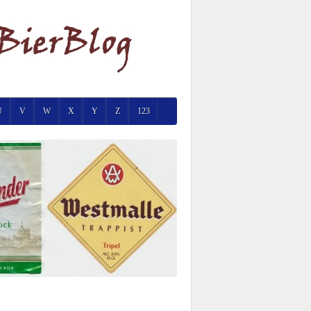
U
V
W
X
Y
Z
123