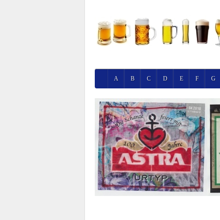
A
B
C
D
E
F
G