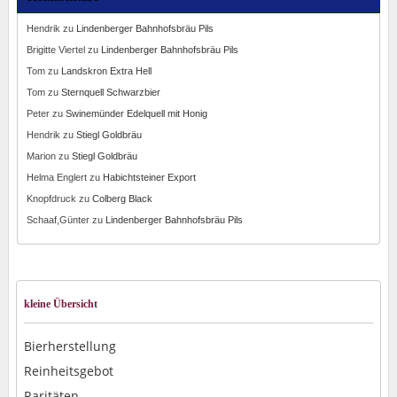
Hendrik
zu
Lindenberger Bahnhofsbräu Pils
Brigitte Viertel
zu
Lindenberger Bahnhofsbräu Pils
Tom
zu
Landskron Extra Hell
Tom
zu
Sternquell Schwarzbier
Peter
zu
Swinemünder Edelquell mit Honig
Hendrik
zu
Stiegl Goldbräu
Marion
zu
Stiegl Goldbräu
Helma Englert
zu
Habichtsteiner Export
Knopfdruck
zu
Colberg Black
Schaaf,Günter
zu
Lindenberger Bahnhofsbräu Pils
kleine Übersicht
Bierherstellung
Reinheitsgebot
Raritäten