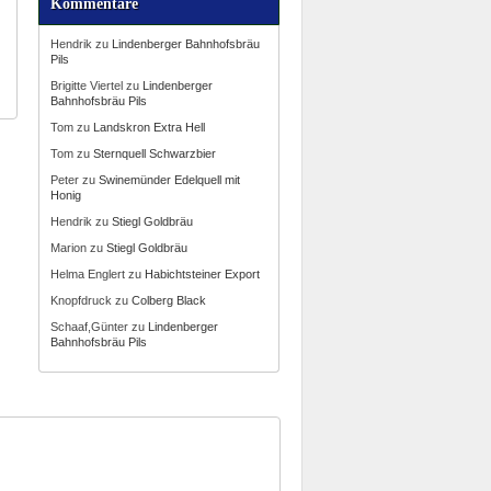
Kommentare
Hendrik
zu
Lindenberger Bahnhofsbräu
Pils
Brigitte Viertel
zu
Lindenberger
Bahnhofsbräu Pils
Tom
zu
Landskron Extra Hell
Tom
zu
Sternquell Schwarzbier
Peter
zu
Swinemünder Edelquell mit
Honig
Hendrik
zu
Stiegl Goldbräu
Marion
zu
Stiegl Goldbräu
Helma Englert
zu
Habichtsteiner Export
Knopfdruck
zu
Colberg Black
Schaaf,Günter
zu
Lindenberger
Bahnhofsbräu Pils