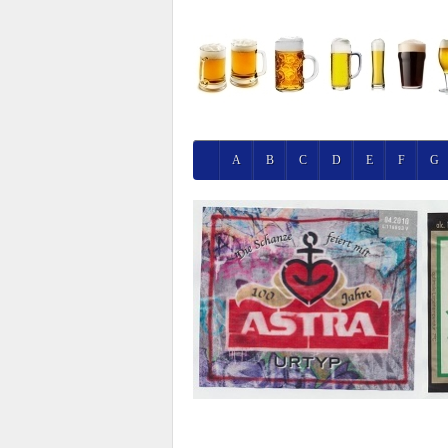
A
B
C
D
E
F
G