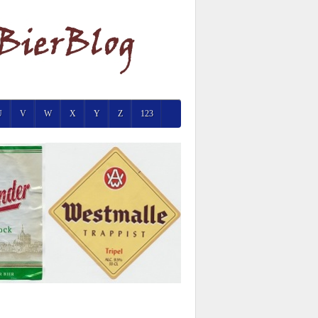
U
V
W
X
Y
Z
123