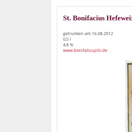
St. Bonifacius Hefewei
getrunken am 16.08.2012
0,5 l
4,8 %
www.bonifatiuspils.de