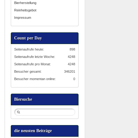
Bierherstellung
Reinheitsgebot
Impressum
Count per Day
Seitenaufrufe heute:
898
Seitenaufrufe letzte Woche:
4248
Seitenaufrufe pro Monat:
4248
Besucher gesamt:
346201
Besucher momentan online:
0
Biersuche
die neusten Beiträge