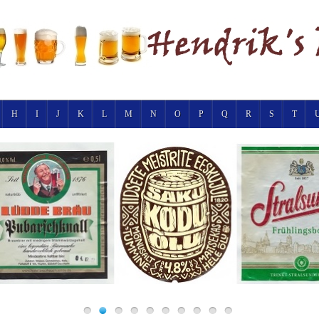
H
I
J
K
L
M
N
O
P
Q
R
S
T