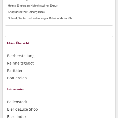
Helma Englert
zu
Habichtsteiner Export
Knopfdruck
zu
Colberg Black
Schaaf,Günter
zu
Lindenberger Bahnhofsbräu Pils
kleine Übersicht
Bierherstellung
Reinheitsgebot
Raritäten
Brauereien
Intressantes
Ballenstedt
Bier deLuxe Shop
Bier- Index