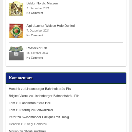
Baldur Nordic Märzen
7. Dezember 2024
No Comment
Alpirsbacher Weizen Hefe Dunkel
7. Dezember 2024
No Comment
Rostocker Pils
16. Oktober 2024
No Comment
Kommentare
Hendrik
zu
Lindenberger Bahnhofsbräu Pils
Brigitte Viertel
zu
Lindenberger Bahnhofsbräu Pils
Tom
zu
Landskron Extra Hell
Tom
zu
Sternquell Schwarzbier
Peter
zu
Swinemünder Edelquell mit Honig
Hendrik
zu
Stiegl Goldbräu
Marion
zu
Stiegl Goldbräu