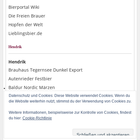
Bierportal Wiki
Die Freien Brauer
Hopfen der Welt
Lieblingsbier.de
Hendrik
Hendrik
Brauhaus Tegernsee Dunkel Export
Autenrieder Festbier
Baldur Nordic Märzen
Alpirsbacher Weizen Hefe Dunkel
Datenschutz und Cookies: Diese Website verwendet Cookies. Wenn du
die Website weiterhin nutzt, stimmst du der Verwendung von Cookies zu.
Rostocker Pils
Weitere Informationen, beispielsweise zur Kontrolle von Cookies, findest
du hier:
Cookie-Richtlinie
Copyright © 2014-2026 BLOG-B.INFO | Powered by H. Baran und WordPress | Design
by
Iceable Themes