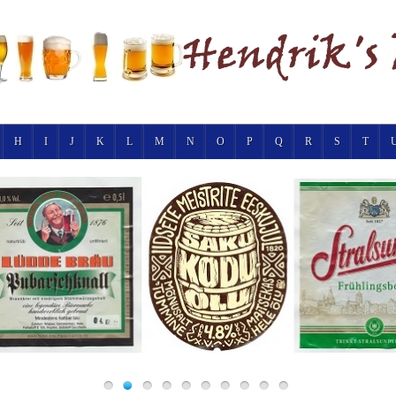
H
I
J
K
L
M
N
O
P
Q
R
S
T