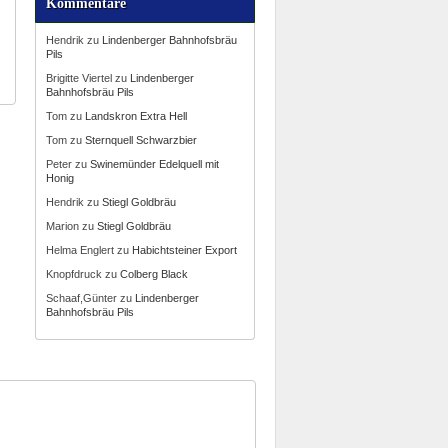
Kommentare
Hendrik
zu
Lindenberger Bahnhofsbräu
Pils
Brigitte Viertel
zu
Lindenberger
Bahnhofsbräu Pils
Tom
zu
Landskron Extra Hell
Tom
zu
Sternquell Schwarzbier
Peter
zu
Swinemünder Edelquell mit
Honig
Hendrik
zu
Stiegl Goldbräu
Marion
zu
Stiegl Goldbräu
Helma Englert
zu
Habichtsteiner Export
Knopfdruck
zu
Colberg Black
Schaaf,Günter
zu
Lindenberger
Bahnhofsbräu Pils