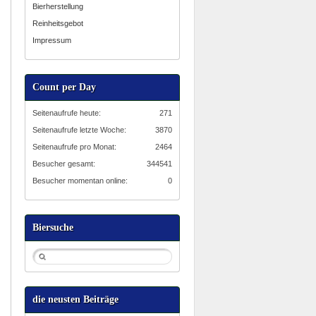
Bierherstellung
Reinheitsgebot
Impressum
Count per Day
Seitenaufrufe heute:
271
Seitenaufrufe letzte Woche:
3870
Seitenaufrufe pro Monat:
2464
Besucher gesamt:
344541
Besucher momentan online:
0
Biersuche
die neusten Beiträge