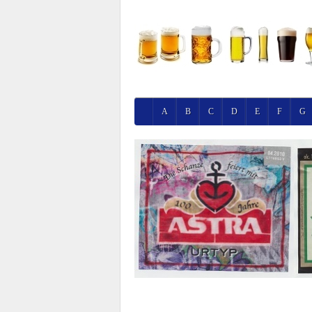
A
B
C
D
E
F
G