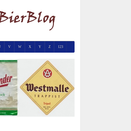
U
V
W
X
Y
Z
123