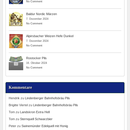
No Comment
Baldur Nordic Märzen
7. Dezember 2024
No Comment
Alpirsbacher Weizen Hefe Dunkel
7. Dezember 2024
No Comment
Rostocker Pils
16. Oktober 2024
No Comment
Kommentare
Hendrik
zu
Lindenberger Bahnhofsbräu Pils
Brigitte Viertel
zu
Lindenberger Bahnhofsbräu Pils
Tom
zu
Landskron Extra Hell
Tom
zu
Sternquell Schwarzbier
Peter
zu
Swinemünder Edelquell mit Honig