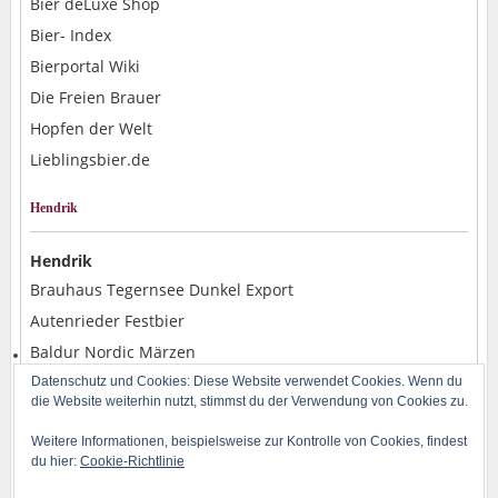
Bier deLuxe Shop
Bier- Index
Bierportal Wiki
Die Freien Brauer
Hopfen der Welt
Lieblingsbier.de
Hendrik
Hendrik
Brauhaus Tegernsee Dunkel Export
Autenrieder Festbier
Baldur Nordic Märzen
Alpirsbacher Weizen Hefe Dunkel
Datenschutz und Cookies: Diese Website verwendet Cookies. Wenn du
die Website weiterhin nutzt, stimmst du der Verwendung von Cookies zu.
Rostocker Pils
Weitere Informationen, beispielsweise zur Kontrolle von Cookies, findest
du hier:
Cookie-Richtlinie