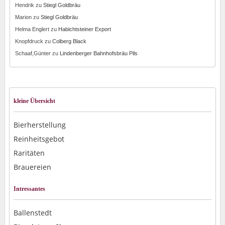
Hendrik
zu
Stiegl Goldbräu
Marion
zu
Stiegl Goldbräu
Helma Englert
zu
Habichtsteiner Export
Knopfdruck
zu
Colberg Black
Schaaf,Günter
zu
Lindenberger Bahnhofsbräu Pils
kleine Übersicht
Bierherstellung
Reinheitsgebot
Raritäten
Brauereien
Intressantes
Ballenstedt