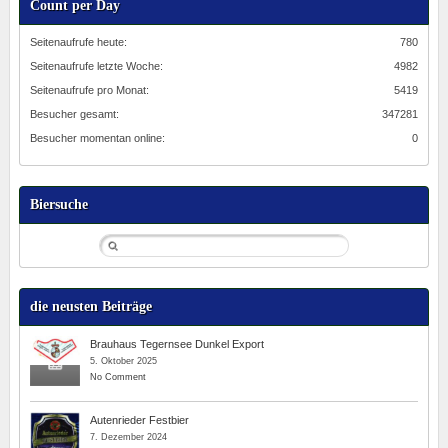
Count per Day
Seitenaufrufe heute:
780
Seitenaufrufe letzte Woche:
4982
Seitenaufrufe pro Monat:
5419
Besucher gesamt:
347281
Besucher momentan online:
0
Biersuche
die neusten Beiträge
Brauhaus Tegernsee Dunkel Export
5. Oktober 2025
No Comment
Autenrieder Festbier
7. Dezember 2024