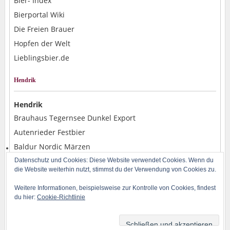
Bier- Index
Bierportal Wiki
Die Freien Brauer
Hopfen der Welt
Lieblingsbier.de
Hendrik
Hendrik
Brauhaus Tegernsee Dunkel Export
Autenrieder Festbier
Baldur Nordic Märzen
Alpirsbacher Weizen Hefe Dunkel
Datenschutz und Cookies: Diese Website verwendet Cookies. Wenn du
die Website weiterhin nutzt, stimmst du der Verwendung von Cookies zu.
Rostocker Pils
Weitere Informationen, beispielsweise zur Kontrolle von Cookies, findest
du hier:
Cookie-Richtlinie
Copyright © 2014-2026 BLOG-B.INFO | Powered by H. Baran und WordPress | Design
by
Iceable Themes