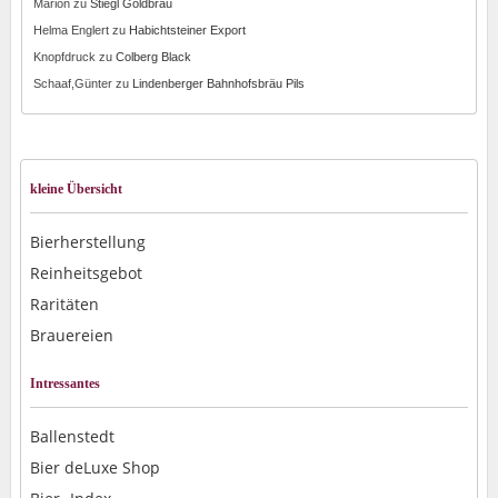
Marion
zu
Stiegl Goldbräu
Helma Englert
zu
Habichtsteiner Export
Knopfdruck
zu
Colberg Black
Schaaf,Günter
zu
Lindenberger Bahnhofsbräu Pils
kleine Übersicht
Bierherstellung
Reinheitsgebot
Raritäten
Brauereien
Intressantes
Ballenstedt
Bier deLuxe Shop