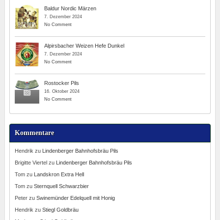
Baldur Nordic Märzen
7. Dezember 2024
No Comment
Alpirsbacher Weizen Hefe Dunkel
7. Dezember 2024
No Comment
Rostocker Pils
16. Oktober 2024
No Comment
Kommentare
Hendrik
zu
Lindenberger Bahnhofsbräu Pils
Brigitte Viertel
zu
Lindenberger Bahnhofsbräu Pils
Tom
zu
Landskron Extra Hell
Tom
zu
Sternquell Schwarzbier
Peter
zu
Swinemünder Edelquell mit Honig
Hendrik
zu
Stiegl Goldbräu