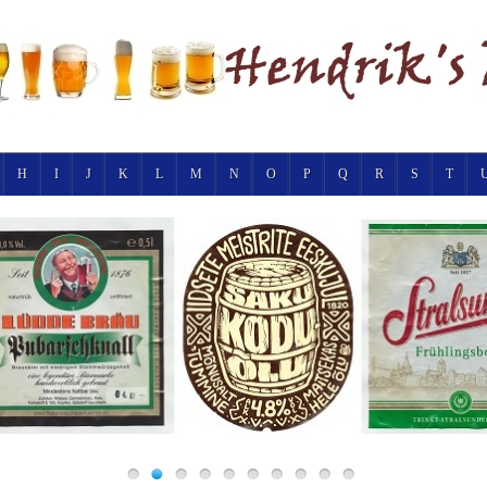
H
I
J
K
L
M
N
O
P
Q
R
S
T