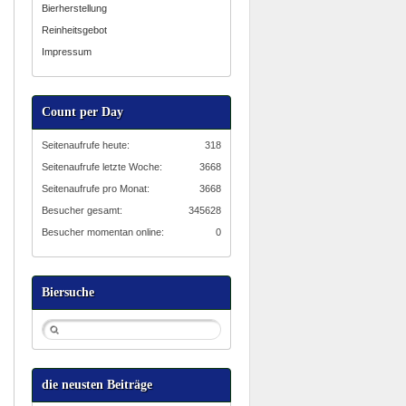
Bierherstellung
Reinheitsgebot
Impressum
Count per Day
Seitenaufrufe heute:
318
Seitenaufrufe letzte Woche:
3668
Seitenaufrufe pro Monat:
3668
Besucher gesamt:
345628
Besucher momentan online:
0
Biersuche
die neusten Beiträge