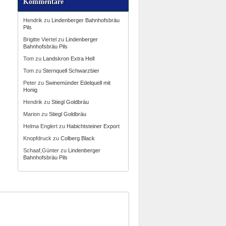
Kommentare
Hendrik
zu
Lindenberger Bahnhofsbräu
Pils
Brigitte Viertel
zu
Lindenberger
Bahnhofsbräu Pils
Tom
zu
Landskron Extra Hell
Tom
zu
Sternquell Schwarzbier
Peter
zu
Swinemünder Edelquell mit
Honig
Hendrik
zu
Stiegl Goldbräu
Marion
zu
Stiegl Goldbräu
Helma Englert
zu
Habichtsteiner Export
Knopfdruck
zu
Colberg Black
Schaaf,Günter
zu
Lindenberger
Bahnhofsbräu Pils