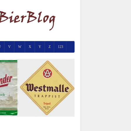
U
V
W
X
Y
Z
123