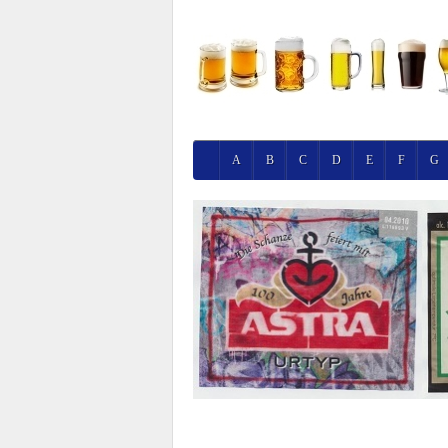
A
B
C
D
E
F
G