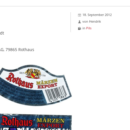
18. September 2012
von
Hendrik
in
Pils
dt
AG, 79865 Rothaus