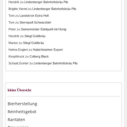
Hendrik
zu
Lindenberger Bahnhofsbräu Pils
Brigitte Viertel
zu
Lindenberger Bahnhofsbräu Pils
Tom
zu
Landskron Extra Hell
Tom
zu
Sternquell Schwarzbier
Peter
zu
Swinemünder Edelquell mit Honig
Hendrik
zu
Stiegl Goldbräu
Marion
zu
Stiegl Goldbräu
Helma Englert
zu
Habichtsteiner Export
Knopfdruck
zu
Colberg Black
Schaaf,Günter
zu
Lindenberger Bahnhofsbräu Pils
kleine Übersicht
Bierherstellung
Reinheitsgebot
Raritäten