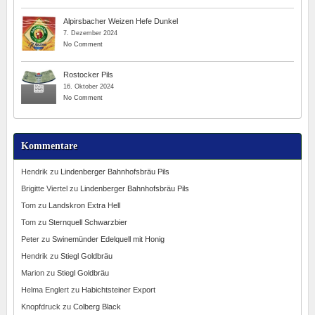
Alpirsbacher Weizen Hefe Dunkel
7. Dezember 2024
No Comment
Rostocker Pils
16. Oktober 2024
No Comment
Kommentare
Hendrik
zu
Lindenberger Bahnhofsbräu Pils
Brigitte Viertel
zu
Lindenberger Bahnhofsbräu Pils
Tom
zu
Landskron Extra Hell
Tom
zu
Sternquell Schwarzbier
Peter
zu
Swinemünder Edelquell mit Honig
Hendrik
zu
Stiegl Goldbräu
Marion
zu
Stiegl Goldbräu
Helma Englert
zu
Habichtsteiner Export
Knopfdruck
zu
Colberg Black