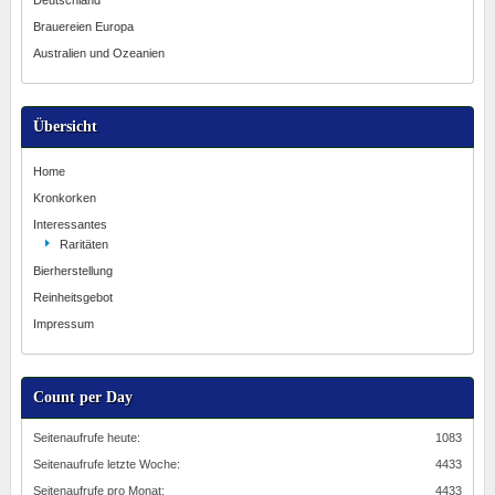
Deutschland
Brauereien Europa
Australien und Ozeanien
Übersicht
Home
Kronkorken
Interessantes
Raritäten
Bierherstellung
Reinheitsgebot
Impressum
Count per Day
Seitenaufrufe heute:
1083
Seitenaufrufe letzte Woche:
4433
Seitenaufrufe pro Monat:
4433