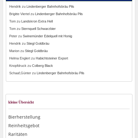
Hendrik
zu
Lindenberger Bahnhofsbräu Pils
Brigitte Viertel
zu
Lindenberger Bahnhofsbräu Pils
Tom
zu
Landskron Extra Hell
Tom
zu
Sternquell Schwarzbier
Peter
zu
Swinemünder Edelquell mit Honig
Hendrik
zu
Stiegl Goldbräu
Marion
zu
Stiegl Goldbräu
Helma Englert
zu
Habichtsteiner Export
Knopfdruck
zu
Colberg Black
Schaaf,Günter
zu
Lindenberger Bahnhofsbräu Pils
kleine Übersicht
Bierherstellung
Reinheitsgebot
Raritäten