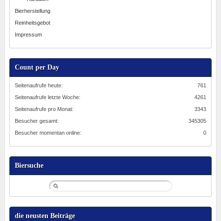
Bierherstellung
Reinheitsgebot
Impressum
Count per Day
Seitenaufrufe heute:
761
Seitenaufrufe letzte Woche:
4261
Seitenaufrufe pro Monat:
3343
Besucher gesamt:
345305
Besucher momentan online:
0
Biersuche
die neusten Beiträge