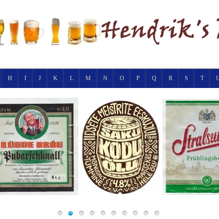
H
I
J
K
L
M
N
O
P
Q
R
S
T