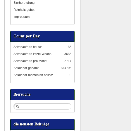
Bierherstellung
Reinheitsgebot
Impressum
Count per Day
Seitenaufrufe heute:
135
Seitenaufrufe letzte Woche:
3635
Seitenaufrufe pro Monat:
2717
Besucher gesamt:
344703
Besucher momentan online:
0
Biersuche
die neusten Beiträge