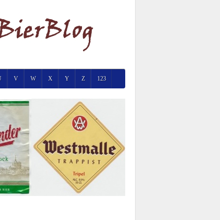
U
V
W
X
Y
Z
123