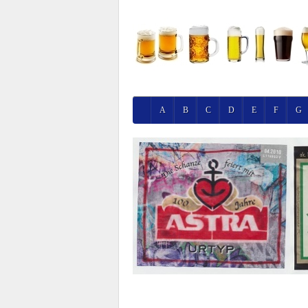
A
B
C
D
E
F
G