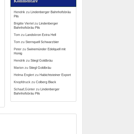
Kommentare
Hendrik
zu
Lindenberger Bahnhofsbräu
Pils
Brigitte Viertel
zu
Lindenberger
Bahnhofsbräu Pils
Tom
zu
Landskron Extra Hell
Tom
zu
Sternquell Schwarzbier
Peter
zu
Swinemünder Edelquell mit
Honig
Hendrik
zu
Stiegl Goldbräu
Marion
zu
Stiegl Goldbräu
Helma Englert
zu
Habichtsteiner Export
Knopfdruck
zu
Colberg Black
Schaaf,Günter
zu
Lindenberger
Bahnhofsbräu Pils