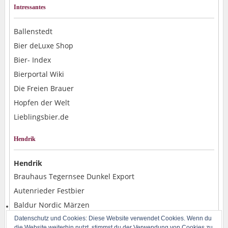
Intressantes
Ballenstedt
Bier deLuxe Shop
Bier- Index
Bierportal Wiki
Die Freien Brauer
Hopfen der Welt
Lieblingsbier.de
Hendrik
Hendrik
Brauhaus Tegernsee Dunkel Export
Autenrieder Festbier
Baldur Nordic Märzen
Alpirsbacher Weizen Hefe Dunkel
Datenschutz und Cookies: Diese Website verwendet Cookies. Wenn du
die Website weiterhin nutzt, stimmst du der Verwendung von Cookies zu.