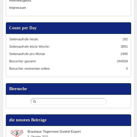
Reinheitsgebot
Impressum
Count per Day
Seitenaufrufe heute:
292
Seitenaufrufe letzte Woche:
3891
Seitenaufrufe pro Monat:
2485
Besucher gesamt:
344559
Besucher momentan online:
0
Biersuche
die neusten Beiträge
Brauhaus Tegernsee Dunkel Export
5. Oktober 2025