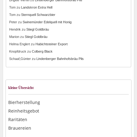
Brigitte Viertel
zu
Lindenberger Bahnhofsbräu Pils
Tom
zu
Landskron Extra Hell
Tom
zu
Sternquell Schwarzbier
Peter
zu
Swinemünder Edelquell mit Honig
Hendrik
zu
Stiegl Goldbräu
Marion
zu
Stiegl Goldbräu
Helma Englert
zu
Habichtsteiner Export
Knopfdruck
zu
Colberg Black
Schaaf,Günter
zu
Lindenberger Bahnhofsbräu Pils
kleine Übersicht
Bierherstellung
Reinheitsgebot
Raritäten
Brauereien