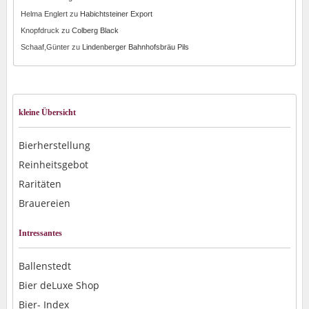
Helma Englert
zu
Habichtsteiner Export
Knopfdruck
zu
Colberg Black
Schaaf,Günter
zu
Lindenberger Bahnhofsbräu Pils
kleine Übersicht
Bierherstellung
Reinheitsgebot
Raritäten
Brauereien
Intressantes
Ballenstedt
Bier deLuxe Shop
Bier- Index