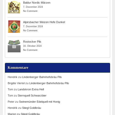
Baldur Nordic Märzen
7. Dezember 2024
No Comment
Alpirsbacher Weizen Hefe Dunkel
7. Dezember 2024
No Comment
Rostocker Pils
16. Oktober 2024
No Comment
Kommentare
Hendrik
zu
Lindenberger Bahnhofsbräu Pils
Brigitte Viertel
zu
Lindenberger Bahnhofsbräu Pils
Tom
zu
Landskron Extra Hell
Tom
zu
Sternquell Schwarzbier
Peter
zu
Swinemünder Edelquell mit Honig
Hendrik
zu
Stiegl Goldbräu
Marion
zu
Stiegl Goldbräu