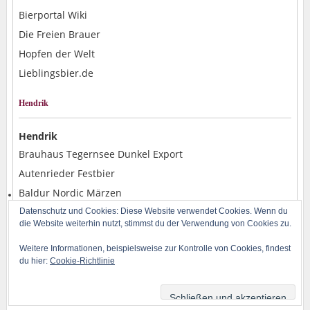
Bierportal Wiki
Die Freien Brauer
Hopfen der Welt
Lieblingsbier.de
Hendrik
Hendrik
Brauhaus Tegernsee Dunkel Export
Autenrieder Festbier
Baldur Nordic Märzen
Alpirsbacher Weizen Hefe Dunkel
Datenschutz und Cookies: Diese Website verwendet Cookies. Wenn du
die Website weiterhin nutzt, stimmst du der Verwendung von Cookies zu.
Rostocker Pils
Weitere Informationen, beispielsweise zur Kontrolle von Cookies, findest
du hier:
Cookie-Richtlinie
Copyright © 2014-2026 BLOG-B.INFO | Powered by H. Baran und WordPress | Design
by
Iceable Themes