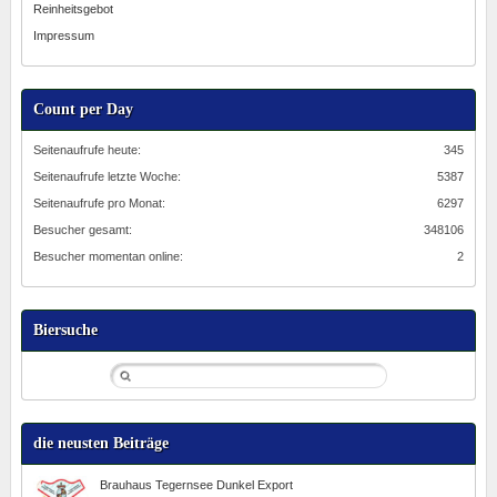
Reinheitsgebot
Impressum
Count per Day
Seitenaufrufe heute:
345
Seitenaufrufe letzte Woche:
5387
Seitenaufrufe pro Monat:
6297
Besucher gesamt:
348106
Besucher momentan online:
2
Biersuche
die neusten Beiträge
Brauhaus Tegernsee Dunkel Export