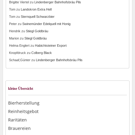
Brigitte Viertel
zu
Lindenberger Bahnhofsbräu Pils
Tom
zu
Landskron Extra Hell
Tom
zu
Sternquell Schwarzbier
Peter
zu
Swinemünder Edelquell mit Honig
Hendrik
zu
Stiegl Goldbräu
Marion
zu
Stiegl Goldbräu
Helma Englert
zu
Habichtsteiner Export
Knopfdruck
zu
Colberg Black
Schaaf,Günter
zu
Lindenberger Bahnhofsbräu Pils
kleine Übersicht
Bierherstellung
Reinheitsgebot
Raritäten
Brauereien