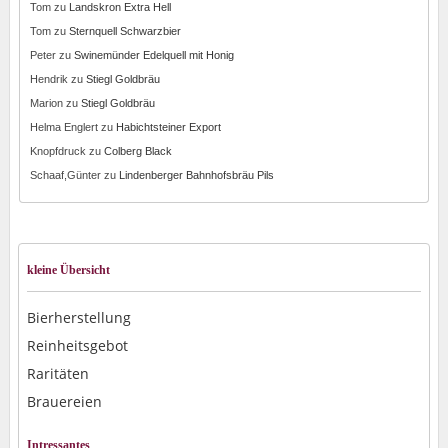
Tom
zu
Landskron Extra Hell
Tom
zu
Sternquell Schwarzbier
Peter
zu
Swinemünder Edelquell mit Honig
Hendrik
zu
Stiegl Goldbräu
Marion
zu
Stiegl Goldbräu
Helma Englert
zu
Habichtsteiner Export
Knopfdruck
zu
Colberg Black
Schaaf,Günter
zu
Lindenberger Bahnhofsbräu Pils
kleine Übersicht
Bierherstellung
Reinheitsgebot
Raritäten
Brauereien
Intressantes