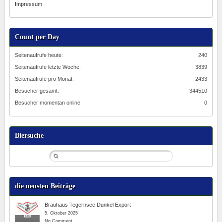
Impressum
Count per Day
Seitenaufrufe heute:
240
Seitenaufrufe letzte Woche:
3839
Seitenaufrufe pro Monat:
2433
Besucher gesamt:
344510
Besucher momentan online:
0
Biersuche
die neusten Beiträge
Brauhaus Tegernsee Dunkel Export
5. Oktober 2025
No Comment