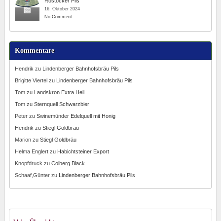
Rostocker Pils
16. Oktober 2024
No Comment
Kommentare
Hendrik
zu
Lindenberger Bahnhofsbräu Pils
Brigitte Viertel
zu
Lindenberger Bahnhofsbräu Pils
Tom
zu
Landskron Extra Hell
Tom
zu
Sternquell Schwarzbier
Peter
zu
Swinemünder Edelquell mit Honig
Hendrik
zu
Stiegl Goldbräu
Marion
zu
Stiegl Goldbräu
Helma Englert
zu
Habichtsteiner Export
Knopfdruck
zu
Colberg Black
Schaaf,Günter
zu
Lindenberger Bahnhofsbräu Pils