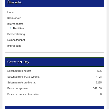
Übersicht
Home
Kronkorken
Interessantes
Raritäten
Bierherstellung
Reinheitsgebot
Impressum
Count per Day
Seitenaufrufe heute:
596
Seitenaufrufe letzte Woche:
4798
Seitenaufrufe pro Monat:
5235
Besucher gesamt:
347100
Besucher momentan online:
0