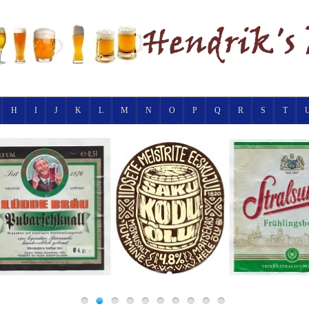
H
I
J
K
L
M
N
O
P
Q
R
S
T