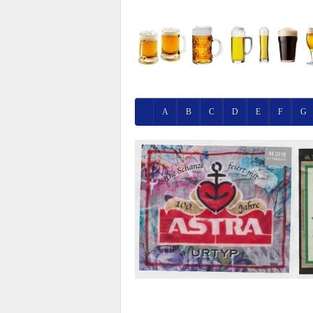
A
B
C
D
E
F
G