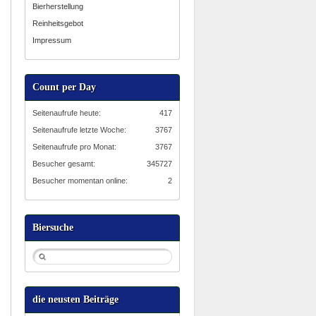
Bierherstellung
Reinheitsgebot
Impressum
Count per Day
Seitenaufrufe heute:
417
Seitenaufrufe letzte Woche:
3767
Seitenaufrufe pro Monat:
3767
Besucher gesamt:
345727
Besucher momentan online:
2
Biersuche
die neusten Beiträge