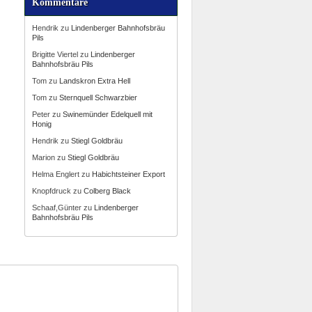
Kommentare
Hendrik
zu
Lindenberger Bahnhofsbräu
Pils
Brigitte Viertel
zu
Lindenberger
Bahnhofsbräu Pils
Tom
zu
Landskron Extra Hell
Tom
zu
Sternquell Schwarzbier
Peter
zu
Swinemünder Edelquell mit
Honig
Hendrik
zu
Stiegl Goldbräu
Marion
zu
Stiegl Goldbräu
Helma Englert
zu
Habichtsteiner Export
Knopfdruck
zu
Colberg Black
Schaaf,Günter
zu
Lindenberger
Bahnhofsbräu Pils