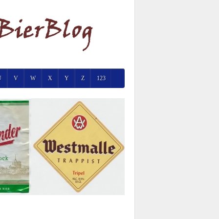
U
V
W
X
Y
Z
123