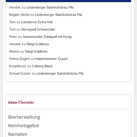
Hendrik
zu
Lindenberger Bahnhofsbräu Pils
Brigitte Viertel
zu
Lindenberger Bahnhofsbräu Pils
Tom
zu
Landskron Extra Hell
Tom
zu
Sternquell Schwarzbier
Peter
zu
Swinemünder Edelquell mit Honig
Hendrik
zu
Stiegl Goldbräu
Marion
zu
Stiegl Goldbräu
Helma Englert
zu
Habichtsteiner Export
Knopfdruck
zu
Colberg Black
Schaaf,Günter
zu
Lindenberger Bahnhofsbräu Pils
kleine Übersicht
Bierherstellung
Reinheitsgebot
Raritäten