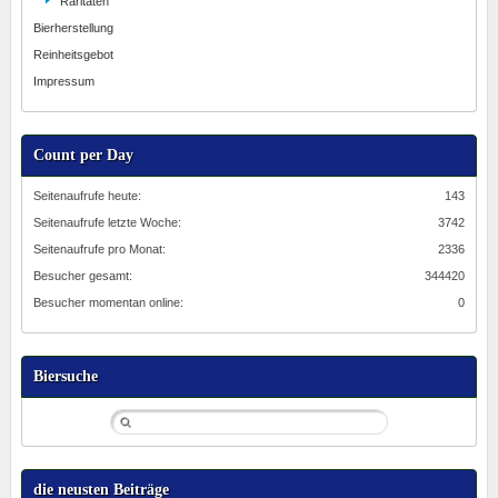
Raritäten
Bierherstellung
Reinheitsgebot
Impressum
Count per Day
Seitenaufrufe heute:
143
Seitenaufrufe letzte Woche:
3742
Seitenaufrufe pro Monat:
2336
Besucher gesamt:
344420
Besucher momentan online:
0
Biersuche
die neusten Beiträge