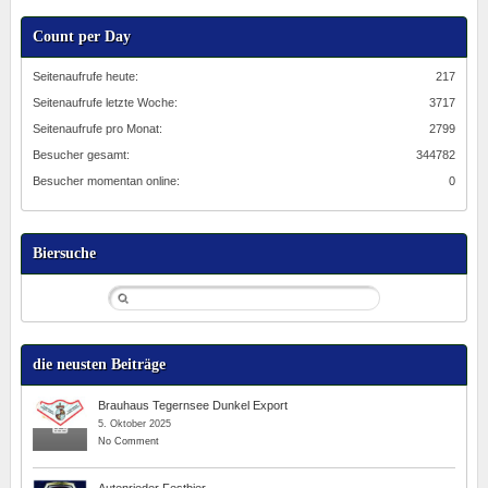
Count per Day
Seitenaufrufe heute:
217
Seitenaufrufe letzte Woche:
3717
Seitenaufrufe pro Monat:
2799
Besucher gesamt:
344782
Besucher momentan online:
0
Biersuche
die neusten Beiträge
Brauhaus Tegernsee Dunkel Export
5. Oktober 2025
No Comment