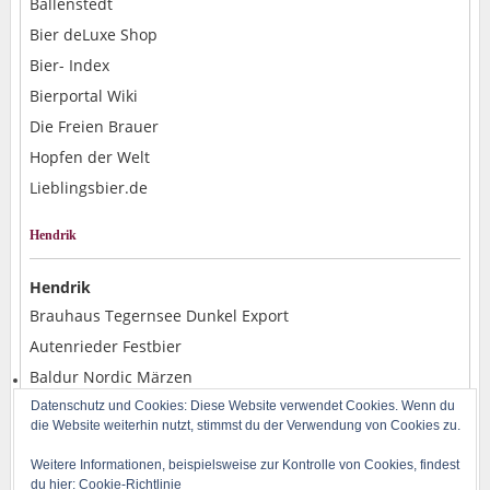
Ballenstedt
Bier deLuxe Shop
Bier- Index
Bierportal Wiki
Die Freien Brauer
Hopfen der Welt
Lieblingsbier.de
Hendrik
Hendrik
Brauhaus Tegernsee Dunkel Export
Autenrieder Festbier
Baldur Nordic Märzen
Alpirsbacher Weizen Hefe Dunkel
Datenschutz und Cookies: Diese Website verwendet Cookies. Wenn du
die Website weiterhin nutzt, stimmst du der Verwendung von Cookies zu.
Rostocker Pils
Weitere Informationen, beispielsweise zur Kontrolle von Cookies, findest
du hier:
Cookie-Richtlinie