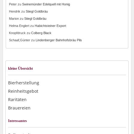
Peter
zu
Swinemünder Edelquell mit Honig
Hendrik
zu
Stiegl Goldbräu
Marion
zu
Stiegl Goldbräu
Helma Englert
zu
Habichtsteiner Export
Knopfdruck
zu
Colberg Black
Schaaf,Günter
zu
Lindenberger Bahnhofsbräu Pils
kleine Übersicht
Bierherstellung
Reinheitsgebot
Raritäten
Brauereien
Intressantes