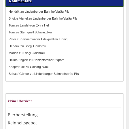
Kommentare
Hendrik
zu
Lindenberger Bahnhofsbräu Pils
Brigitte Viertel
zu
Lindenberger Bahnhofsbräu Pils
Tom
zu
Landskron Extra Hell
Tom
zu
Sternquell Schwarzbier
Peter
zu
Swinemünder Edelquell mit Honig
Hendrik
zu
Stiegl Goldbräu
Marion
zu
Stiegl Goldbräu
Helma Englert
zu
Habichtsteiner Export
Knopfdruck
zu
Colberg Black
Schaaf,Günter
zu
Lindenberger Bahnhofsbräu Pils
kleine Übersicht
Bierherstellung
Reinheitsgebot