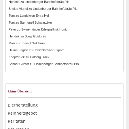
Hendrik
zu
Lindenberger Bahnhofsbräu Pils
Brigitte Viertel
zu
Lindenberger Bahnhofsbräu Pils
Tom
zu
Landskron Extra Hell
Tom
zu
Sternquell Schwarzbier
Peter
zu
Swinemünder Edelquell mit Honig
Hendrik
zu
Stiegl Goldbräu
Marion
zu
Stiegl Goldbräu
Helma Englert
zu
Habichtsteiner Export
Knopfdruck
zu
Colberg Black
Schaaf,Günter
zu
Lindenberger Bahnhofsbräu Pils
kleine Übersicht
Bierherstellung
Reinheitsgebot
Raritäten