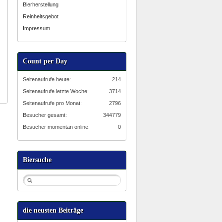
Bierherstellung
Reinheitsgebot
Impressum
Count per Day
Seitenaufrufe heute:
214
Seitenaufrufe letzte Woche:
3714
Seitenaufrufe pro Monat:
2796
Besucher gesamt:
344779
Besucher momentan online:
0
Biersuche
die neusten Beiträge