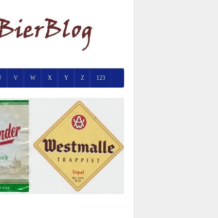
U
V
W
X
Y
Z
123