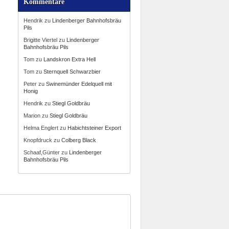
Kommentare
Hendrik
zu
Lindenberger Bahnhofsbräu
Pils
Brigitte Viertel
zu
Lindenberger
Bahnhofsbräu Pils
Tom
zu
Landskron Extra Hell
Tom
zu
Sternquell Schwarzbier
Peter
zu
Swinemünder Edelquell mit
Honig
Hendrik
zu
Stiegl Goldbräu
Marion
zu
Stiegl Goldbräu
Helma Englert
zu
Habichtsteiner Export
Knopfdruck
zu
Colberg Black
Schaaf,Günter
zu
Lindenberger
Bahnhofsbräu Pils