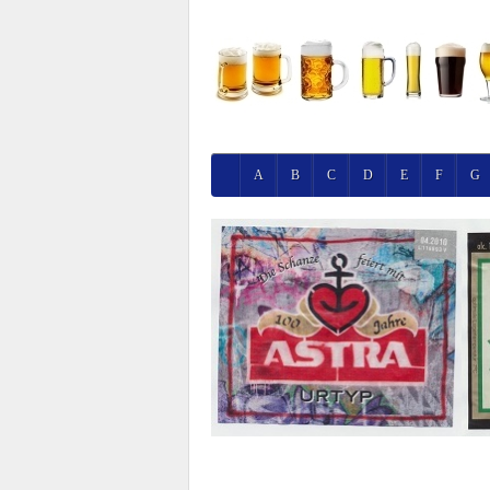
A
B
C
D
E
F
G