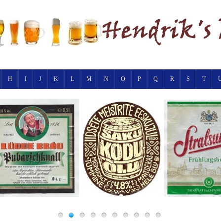
H
I
J
K
L
M
N
O
P
Q
R
S
T