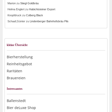
Marion
zu
Stiegl Goldbräu
Helma Englert
zu
Habichtsteiner Export
Knopfdruck
zu
Colberg Black
Schaaf,Günter
zu
Lindenberger Bahnhofsbräu Pils
kleine Übersicht
Bierherstellung
Reinheitsgebot
Raritäten
Brauereien
Intressantes
Ballenstedt
Bier deLuxe Shop