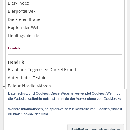
Bier- Index
Bierportal Wiki
Die Freien Brauer
Hopfen der Welt
Lieblingsbier.de
Hendrik
Hendrik
Brauhaus Tegernsee Dunkel Export
Autenrieder Festbier
Baldur Nordic Märzen
Alpirsbacher Weizen Hefe Dunkel
Datenschutz und Cookies: Diese Website verwendet Cookies. Wenn du
die Website weiterhin nutzt, stimmst du der Verwendung von Cookies zu.
Rostocker Pils
Weitere Informationen, beispielsweise zur Kontrolle von Cookies, findest
du hier:
Cookie-Richtlinie
Copyright © 2014-2026 BLOG-B.INFO | Powered by H. Baran und WordPress | Design
by
Iceable Themes