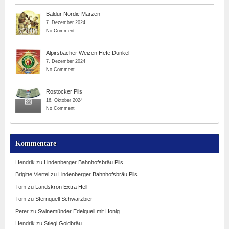
Baldur Nordic Märzen
7. Dezember 2024
No Comment
Alpirsbacher Weizen Hefe Dunkel
7. Dezember 2024
No Comment
Rostocker Pils
16. Oktober 2024
No Comment
Kommentare
Hendrik
zu
Lindenberger Bahnhofsbräu Pils
Brigitte Viertel
zu
Lindenberger Bahnhofsbräu Pils
Tom
zu
Landskron Extra Hell
Tom
zu
Sternquell Schwarzbier
Peter
zu
Swinemünder Edelquell mit Honig
Hendrik
zu
Stiegl Goldbräu