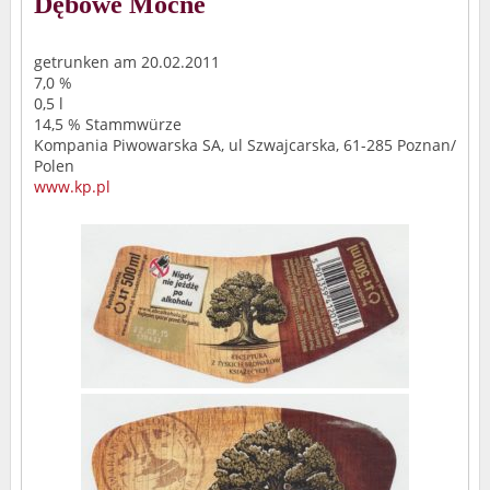
Dębowe Mocne
getrunken am 20.02.2011
7,0 %
0,5 l
14,5 % Stammwürze
Kompania Piwowarska SA, ul Szwajcarska, 61-285 Poznan/
Polen
www.kp.pl