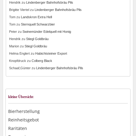
Hendrik
zu
Lindenberger Bahnhofsbräu Pils
Brigitte Viertel
zu
Lindenberger Bahnhofsbräu Pils
Tom
zu
Landskron Extra Hell
Tom
zu
Sternquell Schwarzbier
Peter
zu
Swinemünder Edelquell mit Honig
Hendrik
zu
Stiegl Goldbräu
Marion
zu
Stiegl Goldbräu
Helma Englert
zu
Habichtsteiner Export
Knopfdruck
zu
Colberg Black
Schaaf,Günter
zu
Lindenberger Bahnhofsbräu Pils
kleine Übersicht
Bierherstellung
Reinheitsgebot
Raritäten