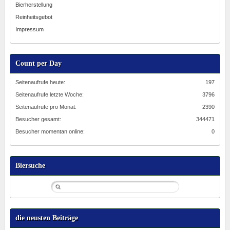
Bierherstellung
Reinheitsgebot
Impressum
Count per Day
Seitenaufrufe heute:
197
Seitenaufrufe letzte Woche:
3796
Seitenaufrufe pro Monat:
2390
Besucher gesamt:
344471
Besucher momentan online:
0
Biersuche
die neusten Beiträge