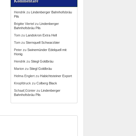
Kommentare
Hendrik
zu
Lindenberger Bahnhofsbräu
Pils
Brigitte Viertel
zu
Lindenberger
Bahnhofsbräu Pils
Tom
zu
Landskron Extra Hell
Tom
zu
Sternquell Schwarzbier
Peter
zu
Swinemünder Edelquell mit
Honig
Hendrik
zu
Stiegl Goldbräu
Marion
zu
Stiegl Goldbräu
Helma Englert
zu
Habichtsteiner Export
Knopfdruck
zu
Colberg Black
Schaaf,Günter
zu
Lindenberger
Bahnhofsbräu Pils