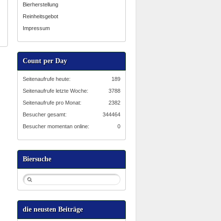
Bierherstellung
Reinheitsgebot
Impressum
Count per Day
Seitenaufrufe heute:
189
Seitenaufrufe letzte Woche:
3788
Seitenaufrufe pro Monat:
2382
Besucher gesamt:
344464
Besucher momentan online:
0
Biersuche
die neusten Beiträge