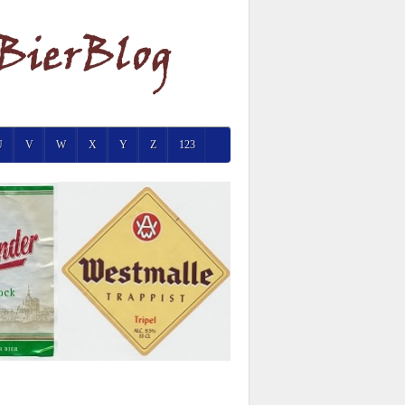
U
V
W
X
Y
Z
123