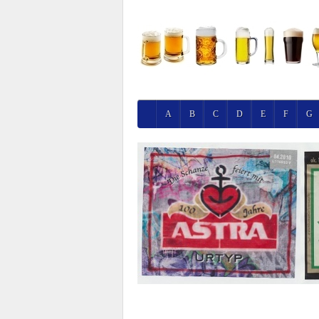
A
B
C
D
E
F
G