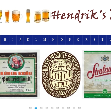
H
I
J
K
L
M
N
O
P
Q
R
S
T