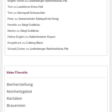
Brigitte Viertel
zu
Lindenberger Bahnhofsbräu Pils
Tom
zu
Landskron Extra Hell
Tom
zu
Sternquell Schwarzbier
Peter
zu
Swinemünder Edelquell mit Honig
Hendrik
zu
Stiegl Goldbräu
Marion
zu
Stiegl Goldbräu
Helma Englert
zu
Habichtsteiner Export
Knopfdruck
zu
Colberg Black
Schaaf,Günter
zu
Lindenberger Bahnhofsbräu Pils
kleine Übersicht
Bierherstellung
Reinheitsgebot
Raritäten
Brauereien