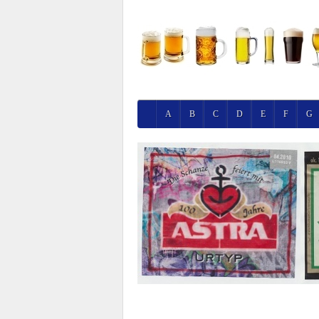
A
B
C
D
E
F
G