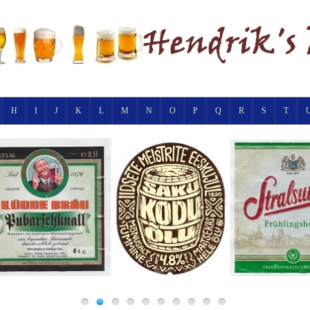
H
I
J
K
L
M
N
O
P
Q
R
S
T