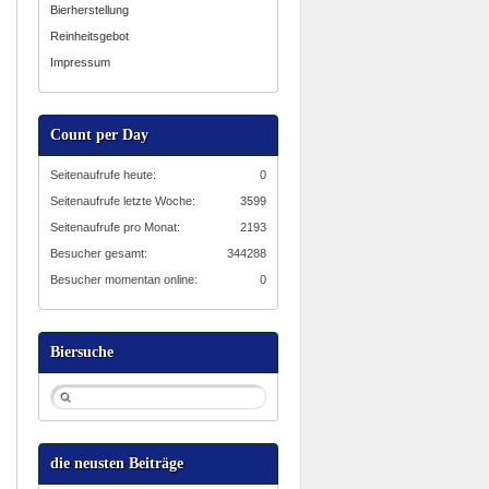
Bierherstellung
Reinheitsgebot
Impressum
Count per Day
Seitenaufrufe heute:
0
Seitenaufrufe letzte Woche:
3599
Seitenaufrufe pro Monat:
2193
Besucher gesamt:
344288
Besucher momentan online:
0
Biersuche
die neusten Beiträge