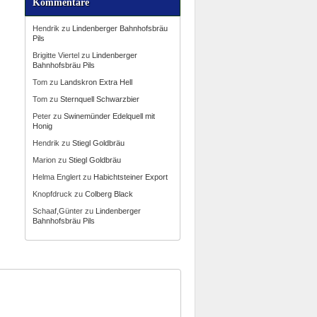
Kommentare
Hendrik
zu
Lindenberger Bahnhofsbräu
Pils
Brigitte Viertel
zu
Lindenberger
Bahnhofsbräu Pils
Tom
zu
Landskron Extra Hell
Tom
zu
Sternquell Schwarzbier
Peter
zu
Swinemünder Edelquell mit
Honig
Hendrik
zu
Stiegl Goldbräu
Marion
zu
Stiegl Goldbräu
Helma Englert
zu
Habichtsteiner Export
Knopfdruck
zu
Colberg Black
Schaaf,Günter
zu
Lindenberger
Bahnhofsbräu Pils