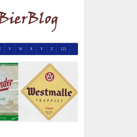
U
V
W
X
Y
Z
123