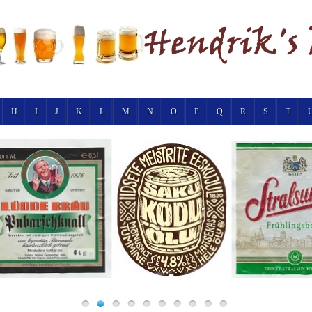
H
I
J
K
L
M
N
O
P
Q
R
S
T