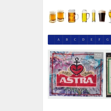
A
B
C
D
E
F
G