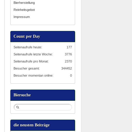
Bierherstellung
Reinheitsgebot
Impressum
Count per Day
Seitenaufrufe heute:
177
Seitenaufrufe letzte Woche:
3776
Seitenaufrufe pro Monat:
2370
Besucher gesamt:
344452
Besucher momentan online:
0
Biersuche
die neusten Beiträge