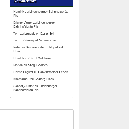
Kommentare
Hendrik
zu
Lindenberger Bahnhofsbräu
Pils
Brigitte Viertel
zu
Lindenberger
Bahnhofsbräu Pils
Tom
zu
Landskron Extra Hell
Tom
zu
Sternquell Schwarzbier
Peter
zu
Swinemünder Edelquell mit
Honig
Hendrik
zu
Stiegl Goldbräu
Marion
zu
Stiegl Goldbräu
Helma Englert
zu
Habichtsteiner Export
Knopfdruck
zu
Colberg Black
Schaaf,Günter
zu
Lindenberger
Bahnhofsbräu Pils