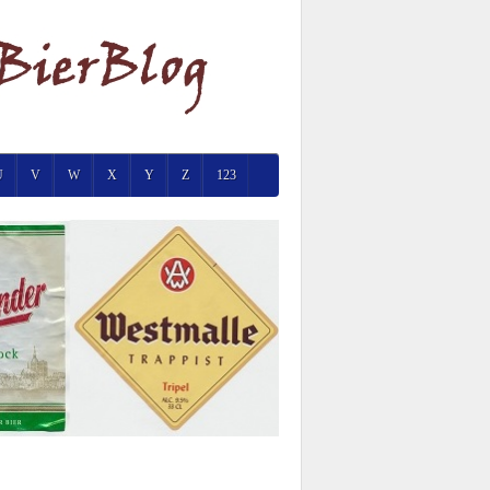
U
V
W
X
Y
Z
123